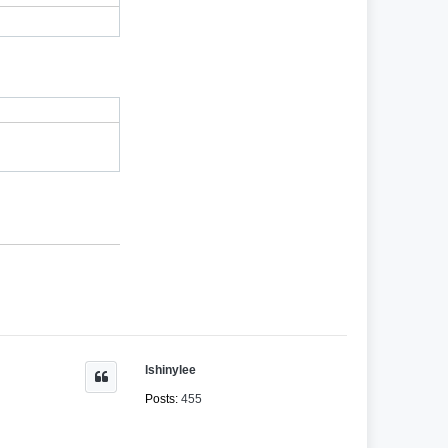
lshinylee
Posts:
455