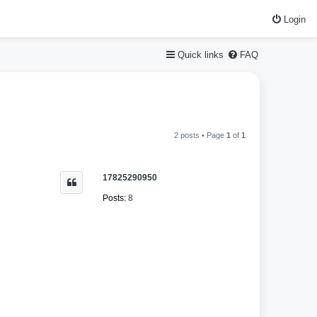
Login
Quick links
FAQ
2 posts • Page
1
of
1
17825290950
Posts:
8