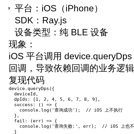
平台：iOS（iPhone）
SDK：Ray.js
设备类型：纯 BLE 设备
现象：
iOS 平台调用 device.queryD
回调，导致依赖回调的业务逻辑无法
复现代码
device.queryDps({

  deviceId,

  dpIds: [1, 2, 4, 5, 6, 7, 8, 9],

  success: () => {

    console.log('查询成功');  // iOS 上不执行

  },

  fail: (err) => {

    console.log('查询失败:', err);  // iOS 上也
  }
