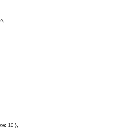
e,
ze: 10 },