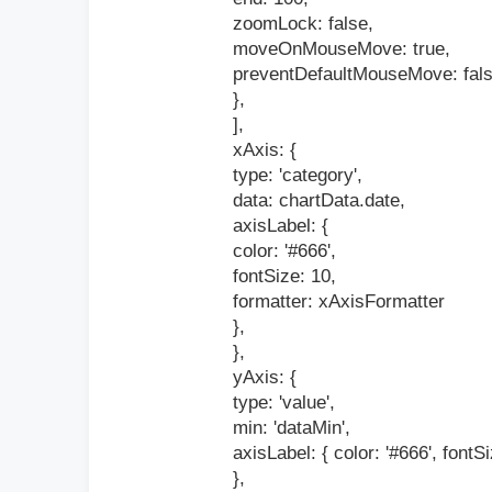
zoomLock: false,
moveOnMouseMove: true,
preventDefaultMouseMove: fals
},
],
xAxis: {
type: 'category',
data: chartData.date,
axisLabel: {
color: '#666',
fontSize: 10,
formatter: xAxisFormatter
},
},
yAxis: {
type: 'value',
min: 'dataMin',
axisLabel: { color: '#666', fontSi
},