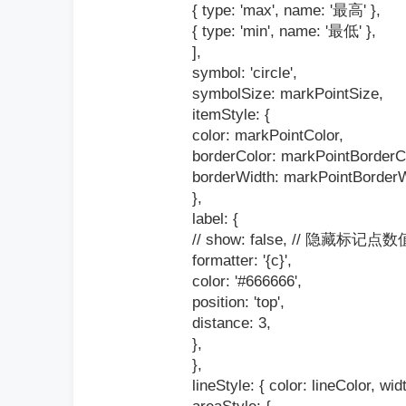
{ type: 'max', name: '最高' },
{ type: 'min', name: '最低' },
],
symbol: 'circle',
symbolSize: markPointSize,
itemStyle: {
color: markPointColor,
borderColor: markPointBorderC
borderWidth: markPointBorderW
},
label: {
// show: false, // 隐藏标记点数
formatter: '{c}',
color: '#666666',
position: 'top',
distance: 3,
},
},
lineStyle: { color: lineColor, wid