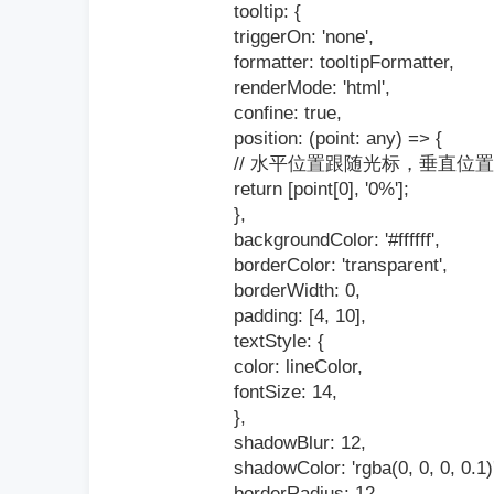
tooltip: {
triggerOn: 'none',
formatter: tooltipFormatter,
renderMode: 'html',
confine: true,
position: (point: any) => {
// 水平位置跟随光标，垂直位
return [point[0], '0%'];
},
backgroundColor: '#ffffff',
borderColor: 'transparent',
borderWidth: 0,
padding: [4, 10],
textStyle: {
color: lineColor,
fontSize: 14,
},
shadowBlur: 12,
shadowColor: 'rgba(0, 0, 0, 0.1)'
borderRadius: 12,