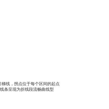
普通折线变为阶梯线，拐点位于每个区间的起点
平滑效果，让线条呈现为折线段流畅曲线型