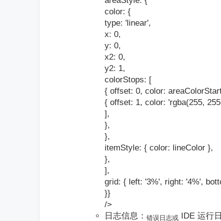
areaStyle: {
color: {
type: 'linear',
x: 0,
y: 0,
x2: 0,
y2: 1,
colorStops: [
{ offset: 0, color: areaColorStart
{ offset: 1, color: 'rgba(255, 255,
],
},
},
itemStyle: { color: lineColor },
},
],
grid: { left: '3%', right: '4%', bo
}}
/>
日志信息：
IDE 运行
错误日志或