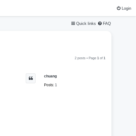
Login
Quick links
FAQ
2 posts • Page
1
of
1
chuang
Posts:
1