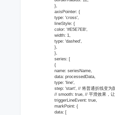
},
axisPointer: {
type: 'cross',
lineStyle: {
color: '#E5E7EB',
width: 1,
type: 'dashed',
},
},
series: [
{
name: seriesName,
data: processedData,
type: 'line',
step: 'start', // 将
// smooth: true, // 
triggerLineEvent: true,
markPoint: {
data: [