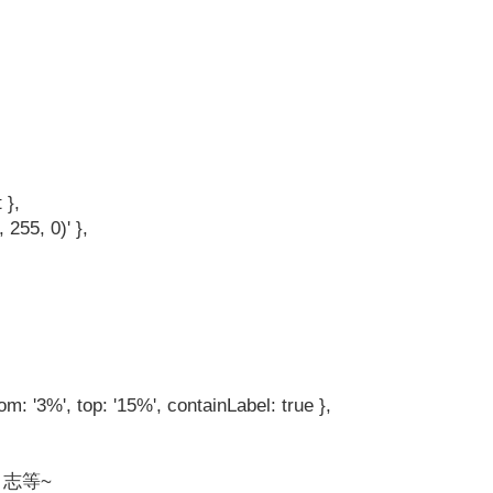
 },
 255, 0)' },
ttom: '3%', top: '15%', containLabel: true },
日志等~