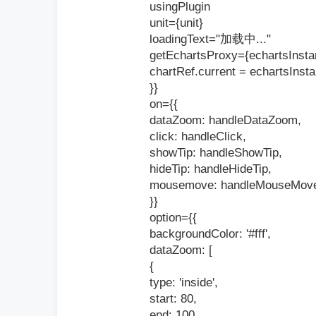
usingPlugin
unit={unit}
loadingText="加载中..."
getEchartsProxy={echartsInsta
chartRef.current = echartsInst
}}
on={{
dataZoom: handleDataZoom,
click: handleClick,
showTip: handleShowTip,
hideTip: handleHideTip,
mousemove: handleMouseMov
}}
option={{
backgroundColor: '#fff',
dataZoom: [
{
type: 'inside',
start: 80,
end: 100,