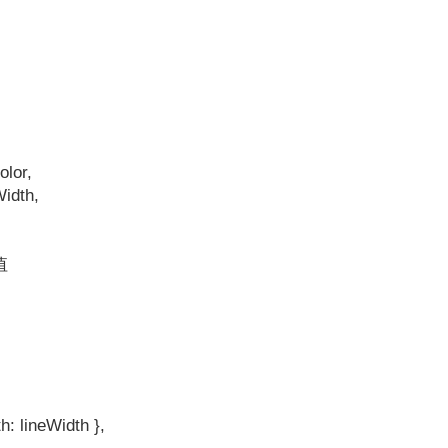
olor,
idth,
值
th: lineWidth },