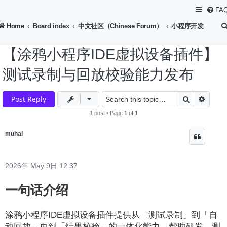
FA
Home
Board index
中文社区（Chinese Forum）
小程序开发
【涂鸦小程序IDE虚拟设备插件】
测试录制与回放校验能力发布
Search
Advan
Post Reply
1 post • Page
1
of
1
muhai
2026年 May 9日 12:37
一句话介绍
涂鸦小程序IDE虚拟设备插件提供从「测试录制」到「自
动回放」再到「结果校验」的一体化能力，帮助研发、测