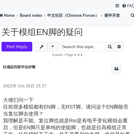
FA
Home
Board index
中文社区（Chinese Forum）
硬件开发
关于模组EN脚的疑问
Search
Advan
Post Reply
9 posts • Page
1
of
1
狂扇赵四那半拉好嘴
2022年 Oct 26日 15:27
大佬们问一下
目前很多模组都有EN脚，无RST脚。请问这个EN脚能否
当复位脚去使用？
我理解是不能。复位脚也就是Rst是有电平变化模组会重
启，但是EN脚只是单纯的使能脚，也就是拉高模组正常