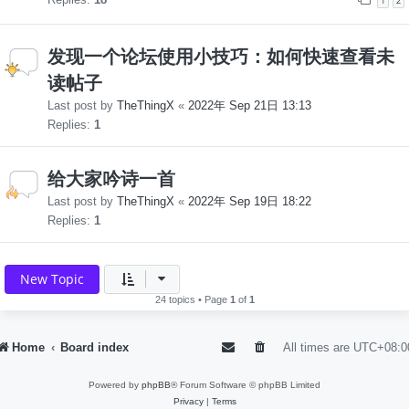
1
2
发现一个论坛使用小技巧：如何快速查看未
读帖子
Last post by
TheThingX
«
2022年 Sep 21日 13:13
Replies:
1
给大家吟诗一首
Last post by
TheThingX
«
2022年 Sep 19日 18:22
Replies:
1
New Topic
24 topics • Page
1
of
1
Home
Board index
All times are
UTC+08:0
Powered by
phpBB
® Forum Software © phpBB Limited
Privacy
|
Terms