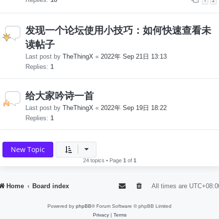
1
2
发现一个论坛使用小技巧：如何快速查看未
读帖子
Last post by
TheThingX
«
2022年 Sep 21日 13:13
Replies:
1
给大家吟诗一首
Last post by
TheThingX
«
2022年 Sep 19日 18:22
Replies:
1
New Topic
24 topics • Page
1
of
1
Home
Board index
All times are
UTC+08:0
Powered by
phpBB
® Forum Software © phpBB Limited
Privacy
|
Terms