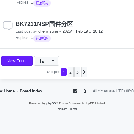
Replies:
1
已解决
BK7231NSP固件分区
Last post by
chenyisong
«
2025年 Feb 19日 10:12
Replies:
1
已解决
New Topic
2
3
1
Next
64 topics
Home
Board index
All times are
UTC+08:0
Powered by
phpBB
® Forum Software © phpBB Limited
Privacy
|
Terms