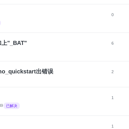
0
"_BAT"
6
mo_quickstart出错误
2
1
49
已解决
1