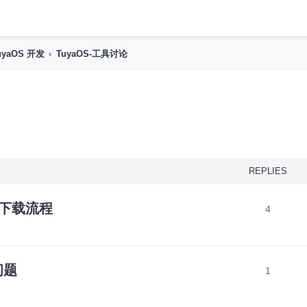
h
uyaOS 开发
TuyaOS-工具讨论
nced search
REPLIES
镜像下载流程
4
问题
1