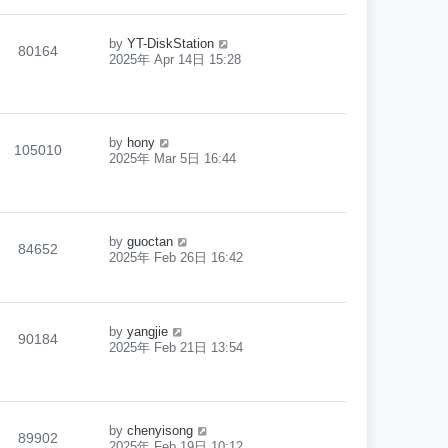
by
YT-DiskStation
80164
2025年 Apr 14日 15:28
by
hony
105010
2025年 Mar 5日 16:44
by
guoctan
84652
2025年 Feb 26日 16:42
by
yangjie
90184
2025年 Feb 21日 13:54
by
chenyisong
89902
2025年 Feb 19日 10:12