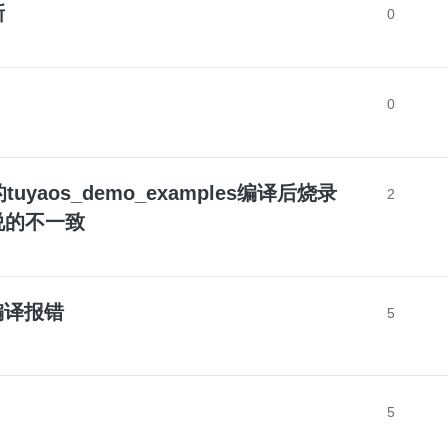
新
0
0
中的tuyaos_demo_examples编译后烧录
2
说的不一致
g编译报错
5
5