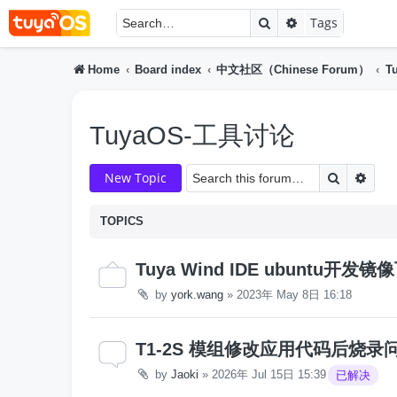
Search
Advanced searc
Tags
Home
Board index
中文社区（Chinese Forum）
T
TuyaOS-工具讨论
Search
Adva
New Topic
TOPICS
Tuya Wind IDE ubuntu开发
by
york.wang
»
2023年 May 8日 16:18
T1-2S 模组修改应用代码后烧录
by
Jaoki
»
2026年 Jul 15日 15:39
已解决