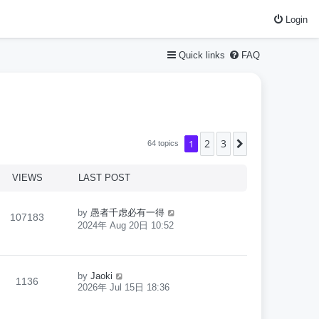
Login
Quick links
FAQ
2
3
1
Next
64 topics
VIEWS
LAST POST
by
愚者千虑必有一得
107183
2024年 Aug 20日 10:52
by
Jaoki
1136
2026年 Jul 15日 18:36