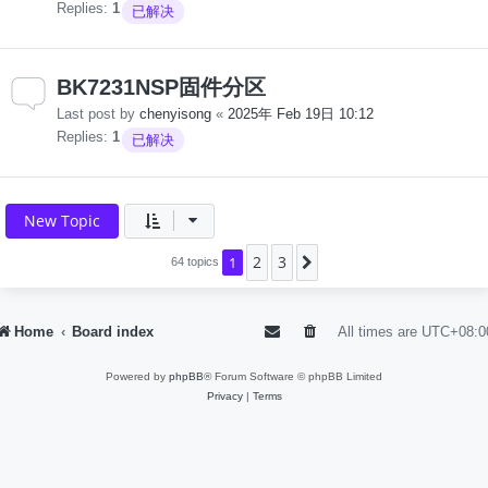
Replies:
1
已解决
BK7231NSP固件分区
Last post by
chenyisong
«
2025年 Feb 19日 10:12
Replies:
1
已解决
New Topic
2
3
1
Next
64 topics
Home
Board index
All times are
UTC+08:0
Powered by
phpBB
® Forum Software © phpBB Limited
Privacy
|
Terms