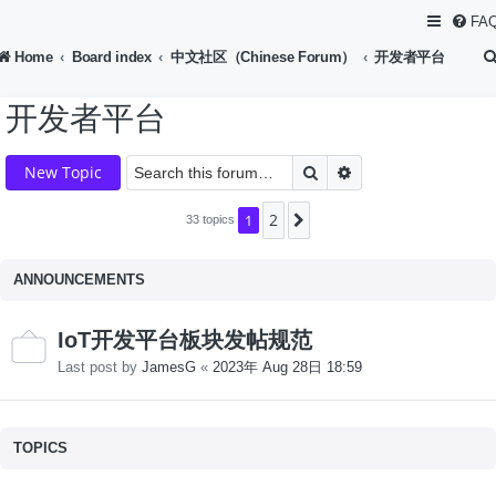
FA
Home
Board index
中文社区（Chinese Forum）
开发者平台
开发者平台
Search
Advanced search
New Topic
2
1
Next
33 topics
ANNOUNCEMENTS
IoT开发平台板块发帖规范
Last post by
JamesG
«
2023年 Aug 28日 18:59
TOPICS