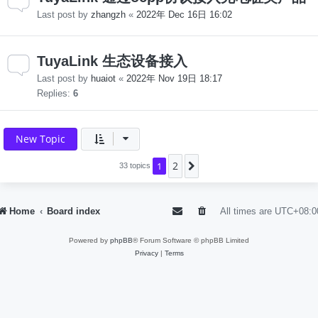
Last post by
zhangzh
«
2022年 Dec 16日 16:02
TuyaLink 生态设备接入
Last post by
huaiot
«
2022年 Nov 19日 18:17
Replies:
6
New Topic
2
1
Next
33 topics
Home
Board index
All times are
UTC+08:0
Powered by
phpBB
® Forum Software © phpBB Limited
Privacy
|
Terms