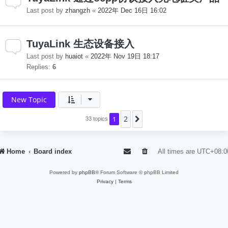
Last post by
zhangzh
«
2022年 Dec 16日 16:02
TuyaLink 生态设备接入
Last post by
huaiot
«
2022年 Nov 19日 18:17
Replies:
6
New Topic
2
1
Next
33 topics
Home
Board index
All times are
UTC+08:0
Powered by
phpBB
® Forum Software © phpBB Limited
Privacy
|
Terms