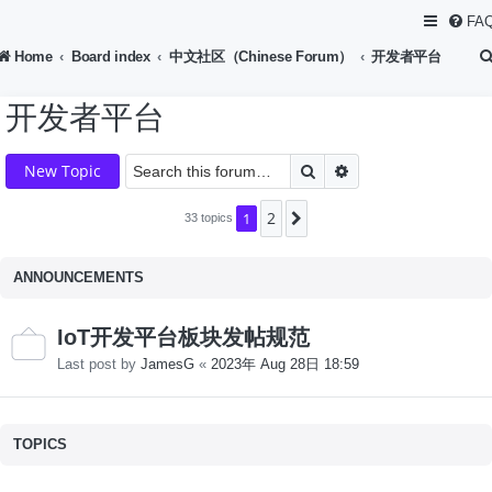
FA
Home
Board index
中文社区（Chinese Forum）
开发者平台
开发者平台
Search
Advanced search
New Topic
2
1
Next
33 topics
ANNOUNCEMENTS
IoT开发平台板块发帖规范
Last post by
JamesG
«
2023年 Aug 28日 18:59
TOPICS