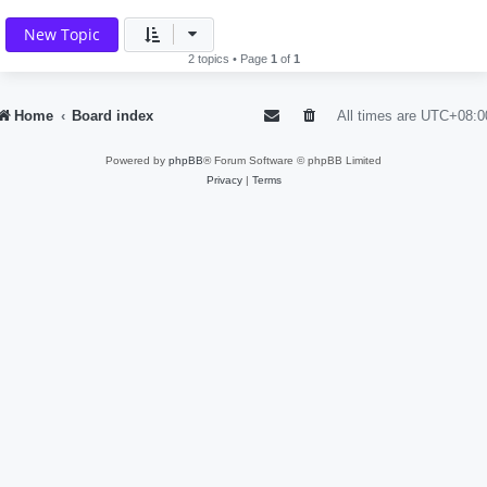
New Topic
2 topics • Page
1
of
1
Home
Board index
All times are
UTC+08:0
Powered by
phpBB
® Forum Software © phpBB Limited
Privacy
|
Terms