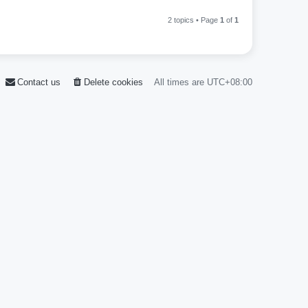
2 topics • Page
1
of
1
Contact us
Delete cookies
All times are
UTC+08:00