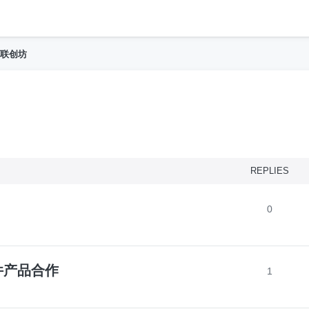
h
联创坊
nced search
REPLIES
0
件产品合作
1