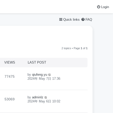
Login
Quick links
FAQ
2 topics • Page
1
of
1
VIEWS
LAST POST
by
qiufeng.yu
77475
2024年 May 7日 17:36
by
adminlz
53069
2024年 May 6日 10:02