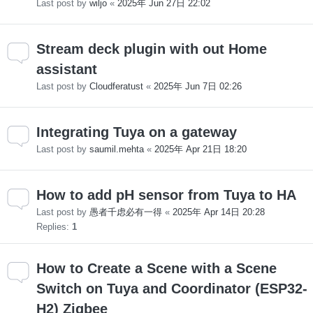
Last post by
wiljo
«
2025年 Jun 27日 22:02
Stream deck plugin with out Home
assistant
Last post by
Cloudferatust
«
2025年 Jun 7日 02:26
Integrating Tuya on a gateway
Last post by
saumil.mehta
«
2025年 Apr 21日 18:20
How to add pH sensor from Tuya to HA
Last post by
愚者千虑必有一得
«
2025年 Apr 14日 20:28
Replies:
1
How to Create a Scene with a Scene
Switch on Tuya and Coordinator (ESP32-
H2) Zigbee