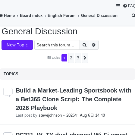
FA
Home
Board index
English Forum
General Discussion
General Discussion
Search
Advanced search
New Topic
2
3
1
Next
58 topics
TOPICS
Build a Market-Leading Sportsbook with
a Bet365 Clone Script: The Complete
2026 Playbook
Last post by
stevejohnson
«
2026年 Aug 6日 14:48
PC311_W_TY dual-channel Wi-Fi smart