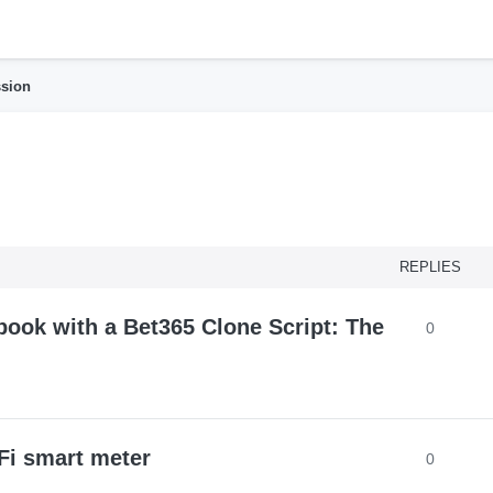
h
ssion
nced search
REPLIES
book with a Bet365 Clone Script: The
0
Fi smart meter
0