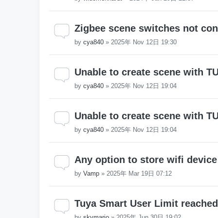
Zigbee scene switches not con
by
cya840
»
2025年 Nov 12日 19:30
Unable to create scene with TU
by
cya840
»
2025年 Nov 12日 19:04
Unable to create scene with TU
by
cya840
»
2025年 Nov 12日 19:04
Any option to store wifi device
by
Vamp
»
2025年 Mar 19日 07:12
Tuya Smart User Limit reached
by
skymario
»
2025年 Jun 30日 19:02