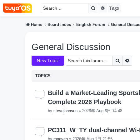
Search
Advanced searc
Tags
Home
Board index
English Forum
General Discu
General Discussion
Search
Adva
New Topic
TOPICS
Build a Market-Leading Sports
Complete 2026 Playbook
by
stevejohnson
»
2026年 Aug 6日 14:48
PC311_W_TY dual-channel Wi-
by
rogaven
»
2026年 Aug 1日 21:55