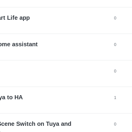
rt Life app
0
ome assistant
0
0
ya to HA
1
Scene Switch on Tuya and
0