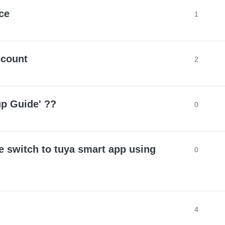
nce
1
ccount
2
up Guide' ??
0
e switch to tuya smart app using
0
4