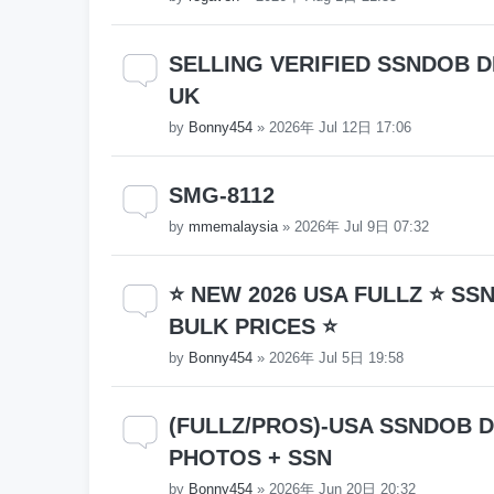
SELLING VERIFIED SSNDOB DL
UK
by
Bonny454
»
2026年 Jul 12日 17:06
SMG-8112
by
mmemalaysia
»
2026年 Jul 9日 07:32
⭐ NEW 2026 USA FULLZ ⭐ SS
BULK PRICES ⭐
by
Bonny454
»
2026年 Jul 5日 19:58
(FULLZ/PROS)-USA SSNDOB DL 
PHOTOS + SSN
by
Bonny454
»
2026年 Jun 20日 20:32