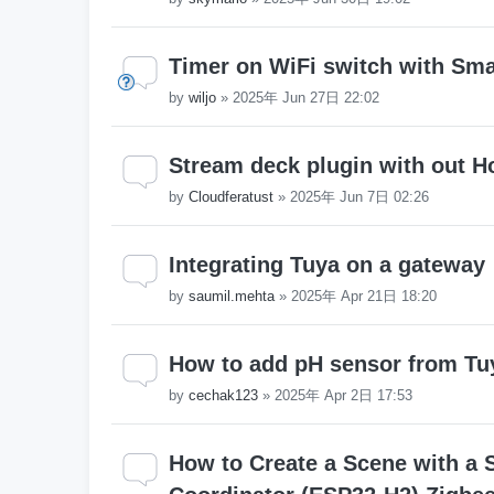
Timer on WiFi switch with Sma
by
wiljo
»
2025年 Jun 27日 22:02
Stream deck plugin with out H
by
Cloudferatust
»
2025年 Jun 7日 02:26
Integrating Tuya on a gateway
by
saumil.mehta
»
2025年 Apr 21日 18:20
How to add pH sensor from Tu
by
cechak123
»
2025年 Apr 2日 17:53
How to Create a Scene with a 