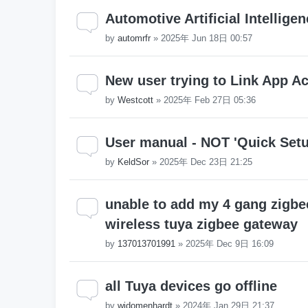
Automotive Artificial Intellige
by
automrfr
»
2025年 Jun 18日 00:57
New user trying to Link App A
by
Westcott
»
2025年 Feb 27日 05:36
User manual - NOT 'Quick Set
by
KeldSor
»
2025年 Dec 23日 21:25
unable to add my 4 gang zigbe
wireless tuya zigbee gateway
by
137013701991
»
2025年 Dec 9日 16:09
all Tuya devices go offline
by
widomenhardt
»
2024年 Jan 29日 21:37