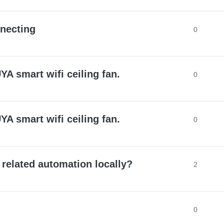
necting
0
YA smart wifi ceiling fan.
0
YA smart wifi ceiling fan.
0
 related automation locally?
2
0