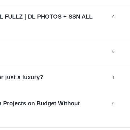
L FULLZ | DL PHOTOS + SSN ALL
0
0
or just a luxury?
1
 Projects on Budget Without
0