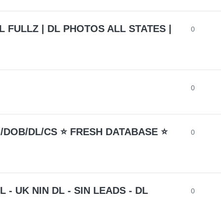
 FULLZ | DL PHOTOS ALL STATES |
0
0
N/DOB/DL/CS ⭐ FRESH DATABASE ⭐
0
- UK NIN DL - SIN LEADS - DL
0