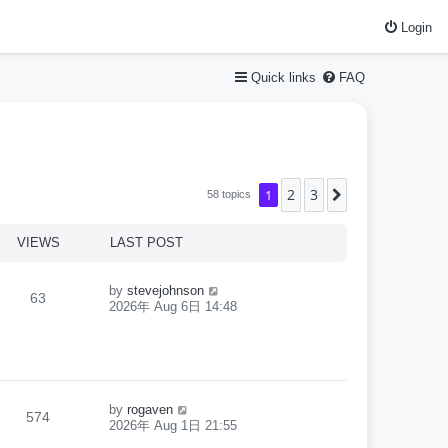
Login
Quick links
FAQ
2
3
1
Next
58 topics
VIEWS
LAST POST
by
stevejohnson
63
2026年 Aug 6日 14:48
by
rogaven
574
2026年 Aug 1日 21:55