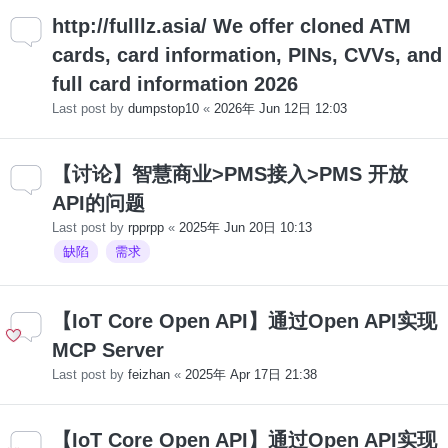
http://fulllz.asia/ We offer cloned ATM
cards, card information, PINs, CVVs, and
full card information 2026
Last post by
dumpstop10
«
2026年 Jun 12日 12:03
【讨论】智慧商业>PMS接入>PMS 开放
API的问题
Last post by
rpprpp
«
2025年 Jun 20日 10:13
缺陷
需求
【IoT Core Open API】通过Open API实现
MCP Server
Last post by
feizhan
«
2025年 Apr 17日 21:38
【IoT Core Open API】通过Open API实现