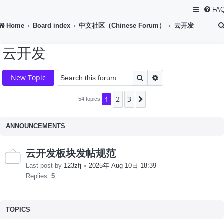
FA
Home
Board index
中文社区（Chinese Forum）
云开发
云开发
Search
Advanced search
New Topic
2
3
1
Next
54 topics
ANNOUNCEMENTS
云开发板块发帖规范
Last post by
123zfj
«
2025年 Aug 10日 18:39
Replies:
5
TOPICS