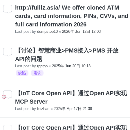
http://fulllz.asia/ We offer cloned ATM
cards, card information, PINs, CVVs, and
full card information 2026
Last post by
dumpstop10
«
2026年 Jun 12日 12:03
【讨论】智慧商业>PMS接入>PMS 开放
API的问题
Last post by
rpprpp
«
2025年 Jun 20日 10:13
缺陷
需求
【IoT Core Open API】通过Open API实现
MCP Server
Last post by
feizhan
«
2025年 Apr 17日 21:38
【IoT Core Open API】通过Open API实现