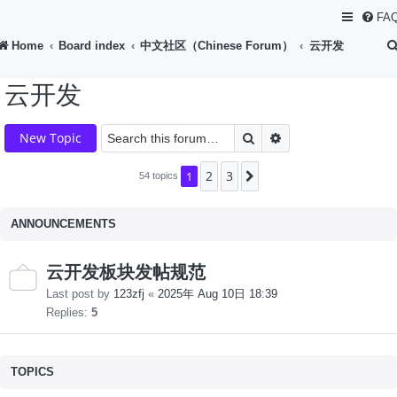
FA
Home
Board index
中文社区（Chinese Forum）
云开发
云开发
Search
Advanced search
New Topic
2
3
1
Next
54 topics
ANNOUNCEMENTS
云开发板块发帖规范
Last post by
123zfj
«
2025年 Aug 10日 18:39
Replies:
5
TOPICS