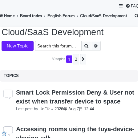
FA
Home
Board index
English Forum
Cloud/SaaS Development
Cloud/SaaS Development
Search
Advanced search
New Topic
2
1
Next
39 topics
TOPICS
Smart Lock Permission Deny & User not
exist when transfer device to space
Last post by
UnFik
«
2026年 Aug 7日 12:44
Accessing rooms using the tuya-device-
sharing-sdk