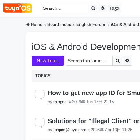
Search
Advanced searc
Tags
Home
Board index
English Forum
iOS & Android
iOS & Android Developmen
Search
Adva
New Topic
TOPICS
How to get new app ID for Smar
by
mjagdis
»
2026年 Jun 17日 21:15
Solutions for "Illegal Client" 
by
taojing@tuya.com
»
2026年 Apr 10日 11:26