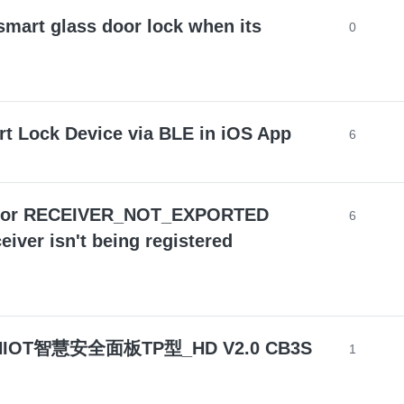
smart glass door lock when its
0
t Lock Device via BLE in iOS App
6
 or RECEIVER_NOT_EXPORTED
6
eiver isn't being registered
STANIOT智慧安全面板TP型_HD V2.0 CB3S
1