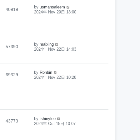
by
usmansaleem
40919
2024年 Nov 29日 18:00
by
maixing
57390
2024年 Nov 22日 14:03
by
Ronbin
69329
2024年 Nov 22日 10:28
by
lshinylee
43773
2024年 Oct 15日 10:07