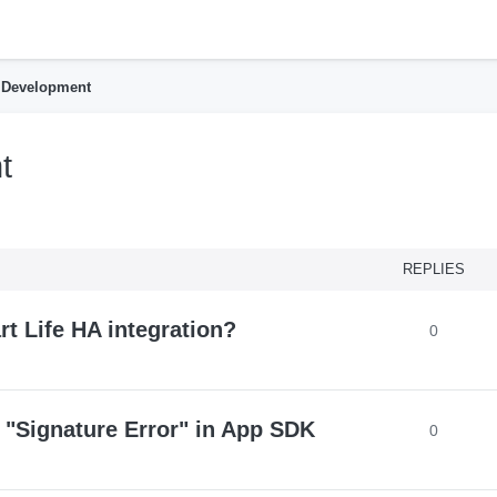
h
 Development
t
nced search
REPLIES
t Life HA integration?
0
or "Signature Error" in App SDK
0