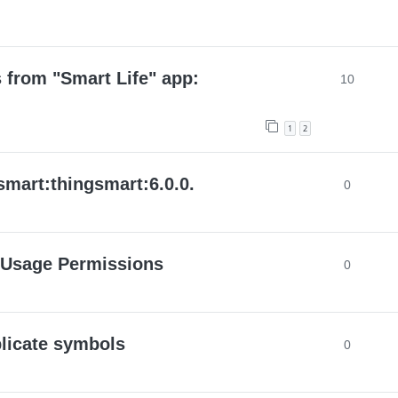
s from "Smart Life" app:
10
1
2
smart:thingsmart:6.0.0.
0
Usage Permissions
0
plicate symbols
0