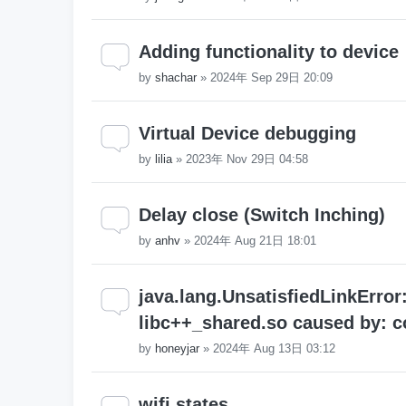
Adding functionality to device
by
shachar
»
2024年 Sep 29日 20:09
Virtual Device debugging
by
lilia
»
2023年 Nov 29日 04:58
Delay close (Switch Inching)
by
anhv
»
2024年 Aug 21日 18:01
java.lang.UnsatisfiedLinkError:
libc++_shared.so caused by: co
by
honeyjar
»
2024年 Aug 13日 03:12
wifi states