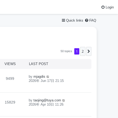
Login
Quick links
FAQ
2
1
Next
50 topics
VIEWS
LAST POST
by
mjagdis
9499
2026年 Jun 17日 21:15
by
taojing@tuya.com
15829
2026年 Apr 10日 11:26