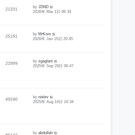
by
JDND
21331
2026年 Mar 1日 06:34
by
MrKoro
25191
2026年 Jan 15日 20:45
by
sgaglani
22999
2025年 Sep 29日 06:47
by
nielev
49240
2025年 Aug 14日 10:34
by
abdullah