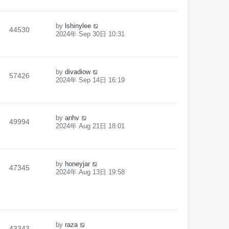
by
lshinylee
44530
2024年 Sep 30日 10:31
by
divadiow
57426
2024年 Sep 14日 16:19
by
anhv
49994
2024年 Aug 21日 18:01
by
honeyjar
47345
2024年 Aug 13日 19:58
by
raza
43343