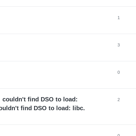
1
3
0
 couldn't find DSO to load:
2
uldn't find DSO to load: libc.
0