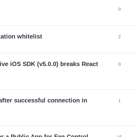
0
tion whitelist
2
ive iOS SDK (v5.0.0) breaks React
0
after successful connection in
1
r a Public App for Fan Control