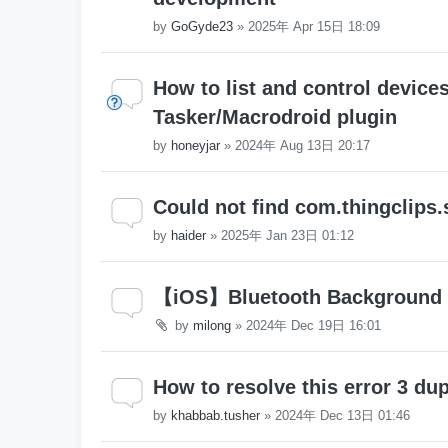
by
GoGyde23
»
2025年 Apr 15日 18:09
How to list and control device
Tasker/Macrodroid plugin
by
honeyjar
»
2024年 Aug 13日 20:17
Could not find com.thingclips.
by
haider
»
2025年 Jan 23日 01:12
【iOS】Bluetooth Background 
by
milong
»
2024年 Dec 19日 16:01
How to resolve this error 3 du
by
khabbab.tusher
»
2024年 Dec 13日 01:46