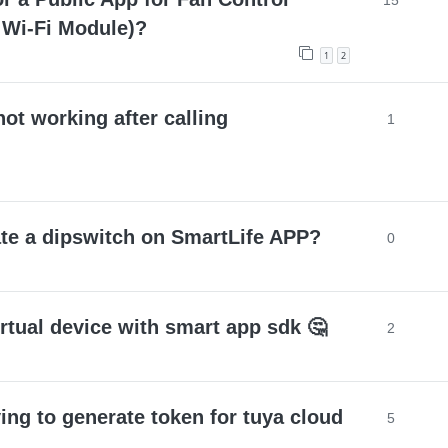
15
Wi-Fi Module)?
1
2
ot working after calling
1
ate a dipswitch on SmartLife APP?
0
virtual device with smart app sdk 🤔
2
ying to generate token for tuya cloud
5