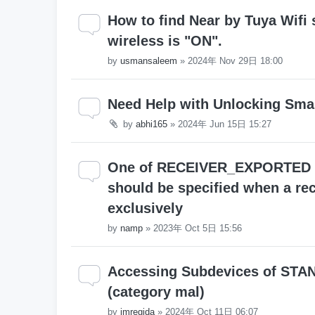
How to find Near by Tuya Wifi 
wireless is "ON".
by
usmansaleem
»
2024年 Nov 29日 18:00
Need Help with Unlocking Smar
by
abhi165
»
2024年 Jun 15日 15:27
One of RECEIVER_EXPORTED
should be specified when a rec
exclusively
by
namp
»
2023年 Oct 5日 15:56
Accessing Subdevices of 
(category mal)
by
jmregida
»
2024年 Oct 11日 06:07