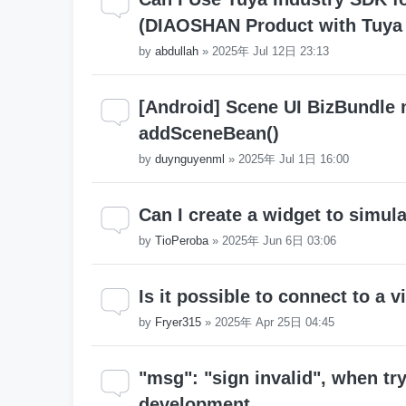
(DIAOSHAN Product with Tuya 
by
abdullah
»
2025年 Jul 12日 23:13
[Android] Scene UI BizBundle n
addSceneBean()
by
duynguyenml
»
2025年 Jul 1日 16:00
Can I create a widget to simul
by
TioPeroba
»
2025年 Jun 6日 03:06
Is it possible to connect to a 
by
Fryer315
»
2025年 Apr 25日 04:45
"msg": "sign invalid", when tr
development