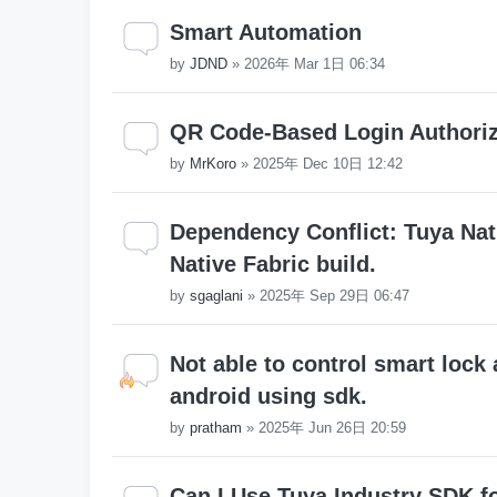
Smart Automation
by
JDND
»
2026年 Mar 1日 06:34
QR Code-Based Login Authoriza
by
MrKoro
»
2025年 Dec 10日 12:42
Dependency Conflict: Tuya Nat
Native Fabric build.
by
sgaglani
»
2025年 Sep 29日 06:47
Not able to control smart lock 
android using sdk.
by
pratham
»
2025年 Jun 26日 20:59
Can I Use Tuya Industry SDK fo