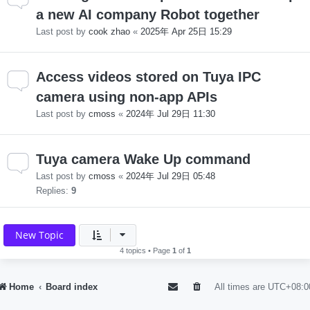
a new AI company Robot together
Last post by
cook zhao
«
2025年 Apr 25日 15:29
Access videos stored on Tuya IPC
camera using non-app APIs
Last post by
cmoss
«
2024年 Jul 29日 11:30
Tuya camera Wake Up command
Last post by
cmoss
«
2024年 Jul 29日 05:48
Replies:
9
New Topic
4 topics • Page
1
of
1
Home
Board index
All times are
UTC+08:0