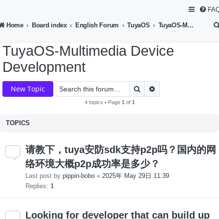
FA
Home
Board index
English Forum
TuyaOS
TuyaOS-Multimedia Device Development
TuyaOS-Multimedia Device
Development
Search
Advanced search
New Topic
4 topics • Page
1
of
1
TOPICS
请教下，tuya安防sdk支持p2p吗？国内的网
络环境大概p2p成功率是多少？
Last post by
pippin-bobo
«
2025年 May 29日 11:39
Replies:
1
Looking for developer that can build up