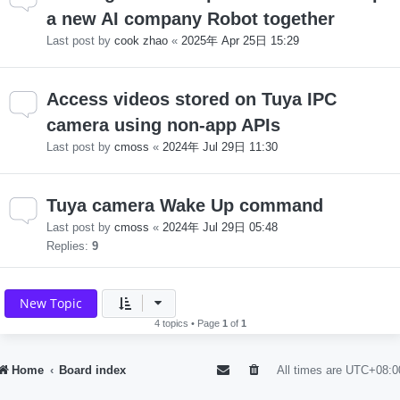
a new AI company Robot together
Last post by
cook zhao
«
2025年 Apr 25日 15:29
Access videos stored on Tuya IPC
camera using non-app APIs
Last post by
cmoss
«
2024年 Jul 29日 11:30
Tuya camera Wake Up command
Last post by
cmoss
«
2024年 Jul 29日 05:48
Replies:
9
New Topic
4 topics • Page
1
of
1
Home
Board index
All times are
UTC+08:0