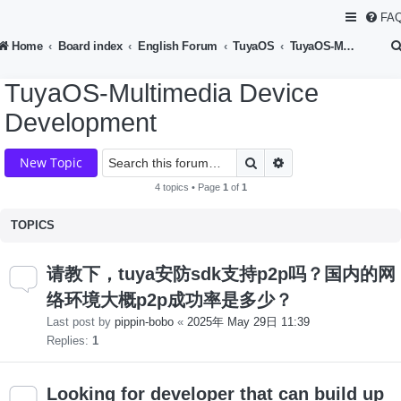
FA
Home
Board index
English Forum
TuyaOS
TuyaOS-Multimedia Device Development
TuyaOS-Multimedia Device
Development
Search
Advanced search
New Topic
4 topics • Page
1
of
1
TOPICS
请教下，tuya安防sdk支持p2p吗？国内的网
络环境大概p2p成功率是多少？
Last post by
pippin-bobo
«
2025年 May 29日 11:39
Replies:
1
Looking for developer that can build up