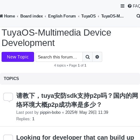
FA
Home
Board index
English Forum
TuyaOS
TuyaOS-Multimedia Device Development
TuyaOS-Multimedia Device
Development
Search
Advanced search
New Topic
4 topics • Page
1
of
1
TOPICS
请教下，tuya安防sdk支持p2p吗？国内的网
络环境大概p2p成功率是多少？
Last post by
pippin-bobo
«
2025年 May 29日 11:39
Replies:
1
Looking for developer that can build up