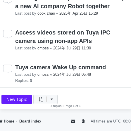
a new AI company Robot together
Last post by
cook zhao
«
2025年 Apr 25日 15:29
Access videos stored on Tuya IPC
camera using non-app APIs
Last post by
cmoss
«
2024年 Jul 29日 11:30
Tuya camera Wake Up command
Last post by
cmoss
«
2024年 Jul 29日 05:48
Replies:
9
New Topic
4 topics • Page
1
of
1
Home
Board index
All times are
UTC+08:0