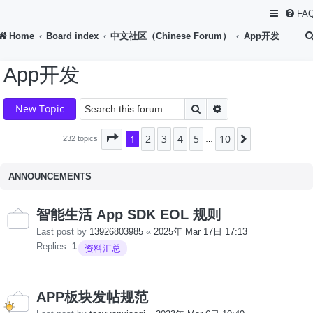
FA
Home
Board index
中文社区（Chinese Forum）
App开发
App开发
Search
Advanced search
New Topic
2
3
4
5
10
Page
1
1
of
10
Next
232 topics
…
ANNOUNCEMENTS
智能生活 App SDK EOL 规则
Last post by
13926803985
«
2025年 Mar 17日 17:13
Replies:
1
资料汇总
APP板块发帖规范