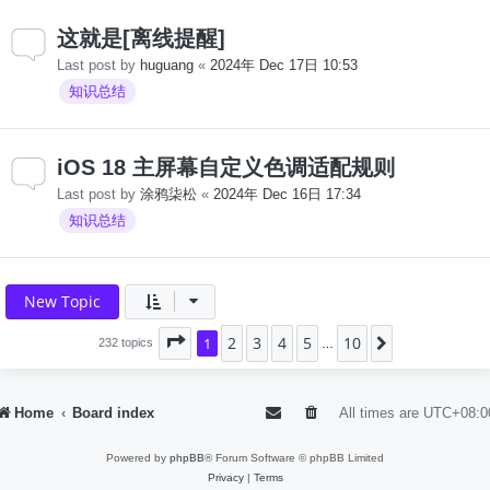
这就是[离线提醒]
Last post by
huguang
«
2024年 Dec 17日 10:53
知识总结
iOS 18 主屏幕自定义色调适配规则
Last post by
涂鸦柒松
«
2024年 Dec 16日 17:34
知识总结
New Topic
2
3
4
5
10
Page
1
1
of
10
Next
232 topics
…
Home
Board index
All times are
UTC+08:0
Powered by
phpBB
® Forum Software © phpBB Limited
Privacy
|
Terms