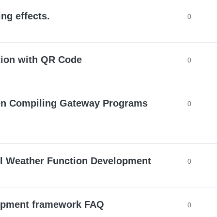
ng effects.
0
tion with QR Code
0
n Compiling Gateway Programs
0
ol Weather Function Development
0
lopment framework FAQ
0