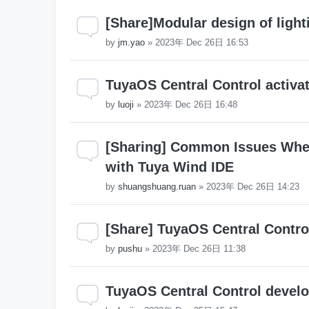
[Share]Modular design of lighti
by
jm.yao
»
2023年 Dec 26日 16:53
TuyaOS Central Control activa
by
luoji
»
2023年 Dec 26日 16:48
[Sharing] Common Issues Whe
with Tuya Wind IDE
by
shuangshuang.ruan
»
2023年 Dec 26日 14:23
[Share] TuyaOS Central Contr
by
pushu
»
2023年 Dec 26日 11:38
TuyaOS Central Control deve