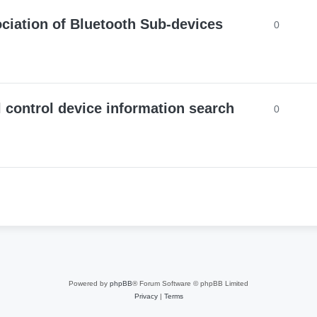
ociation of Bluetooth Sub-devices
0
 control device information search
0
Powered by
phpBB
® Forum Software © phpBB Limited
Privacy
|
Terms