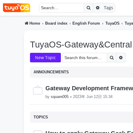
Search
Advanced searc
Tags
Home
Board index
English Forum
TuyaOS
Tuya
TuyaOS-Gateway&Central 
Search
Adva
New Topic
ANNOUNCEMENTS
Gateway Development Framew
by
square005
»
2023年 Jun 12日 15:34
TOPICS