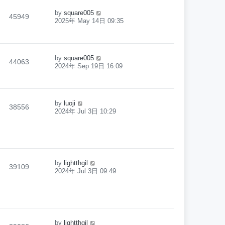
by
square005
45949
2025年 May 14日 09:35
by
square005
44063
2024年 Sep 19日 16:09
by
luoji
38556
2024年 Jul 3日 10:29
by
lightthgil
39109
2024年 Jul 3日 09:49
by
lightthgil