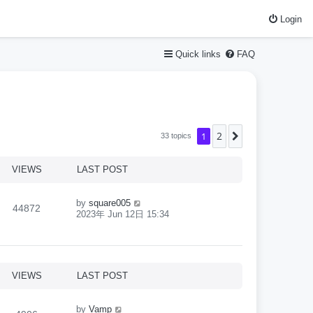
Login
Quick links
FAQ
2
1
Next
33 topics
VIEWS
LAST POST
by
square005
44872
2023年 Jun 12日 15:34
VIEWS
LAST POST
by
Vamp