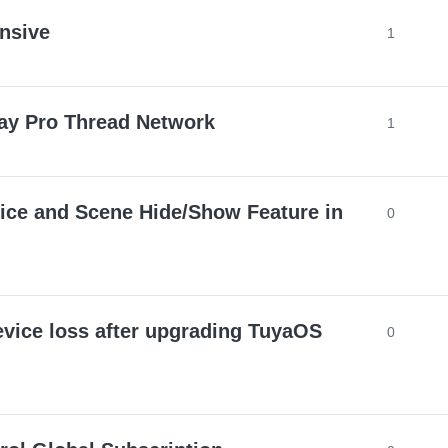
nsive
1
ay Pro Thread Network
1
vice and Scene Hide/Show Feature in
0
evice loss after upgrading TuyaOS
0