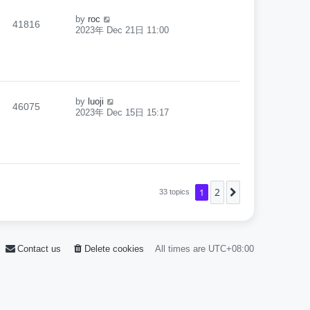
by
roc
41816
2023年 Dec 21日 11:00
by
luoji
46075
2023年 Dec 15日 15:17
2
1
Next
33 topics
Contact us
Delete cookies
All times are
UTC+08:00