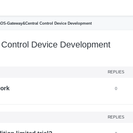
h
OS-Gateway&Central Control Device Development
Control Device Development
nced search
REPLIES
ork
0
REPLIES