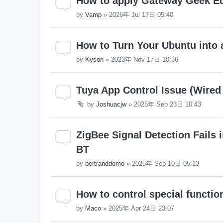
How to apply Gateway Geek Edit
by
Vamp
»
2026年 Jul 17日 05:40
How to Turn Your Ubuntu into
by
Kyson
»
2023年 Nov 17日 10:36
Tuya App Control Issue (Wire
by
Joshuacjw
»
2025年 Sep 23日 10:43
ZigBee Signal Detection Fails 
BT
by
bertranddomo
»
2025年 Sep 10日 05:13
How to control special functio
by
Maco
»
2025年 Apr 24日 23:07