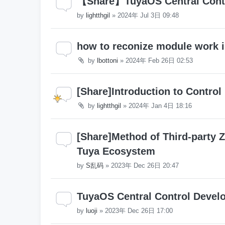
【Share】TuyaOS Central Contr
by
lightthgil
»
2024年 Jul 3日 09:48
how to reconize module work i
by
lbottoni
»
2024年 Feb 26日 02:53
[Share]Introduction to Contro
by
lightthgil
»
2024年 Jan 4日 18:16
[Share]Method of Third-party Z
Tuya Ecosystem
by
S乱码
»
2023年 Dec 26日 20:47
TuyaOS Central Control Deve
by
luoji
»
2023年 Dec 26日 17:00