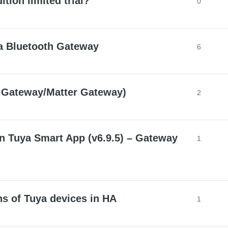
ion limited trial?
0
 a Bluetooth Gateway
6
d Gateway/Matter Gateway)
2
in Tuya Smart App (v6.9.5) – Gateway
1
ns of Tuya devices in HA
1