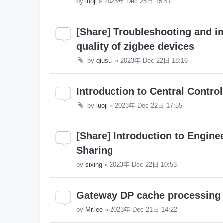
by
luoji
»
2023年 Dec 25日 15:47
[Share] Troubleshooting and i
quality of zigbee devices
by
qiusui
»
2023年 Dec 22日 18:16
Introduction to Central Contro
by
luoji
»
2023年 Dec 22日 17:55
[Share] Introduction to Engi
Sharing
by
sixing
»
2023年 Dec 22日 10:53
Gateway DP cache processing
by
Mr.lee
»
2023年 Dec 21日 14:22