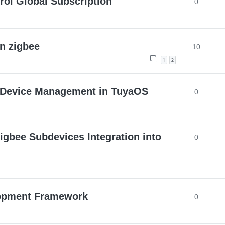
ol Global Subscription
0
n zigbee
10
1
2
l Device Management in TuyaOS
0
igbee Subdevices Integration into
0
lopment Framework
0