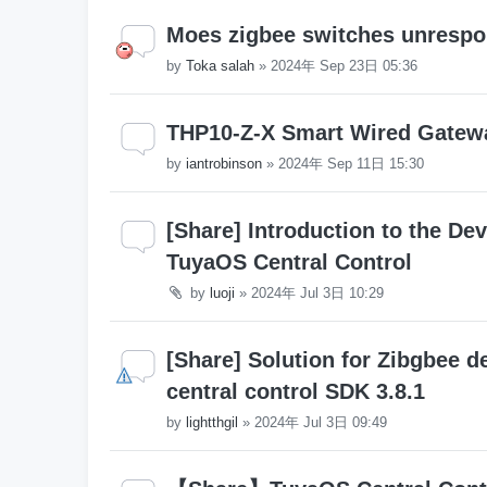
Moes zigbee switches unrespo
by
Toka salah
»
2024年 Sep 23日 05:36
THP10-Z-X Smart Wired Gatew
by
iantrobinson
»
2024年 Sep 11日 15:30
[Share] Introduction to the De
TuyaOS Central Control
by
luoji
»
2024年 Jul 3日 10:29
[Share] Solution for Zibgbee d
central control SDK 3.8.1
by
lightthgil
»
2024年 Jul 3日 09:49