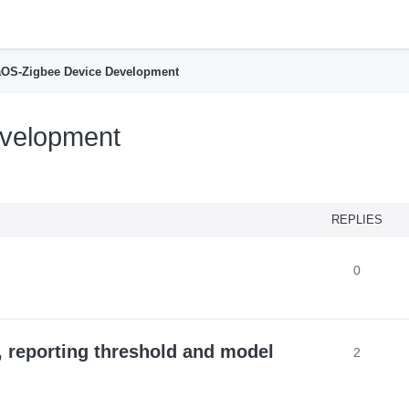
h
OS-Zigbee Device Development
velopment
nced search
REPLIES
0
, reporting threshold and model
2