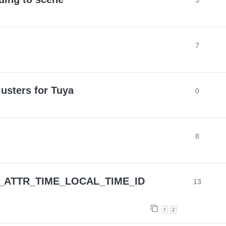
3
7
usters for Tuya
0
8
CL_ATTR_TIME_LOCAL_TIME_ID
13
1
2