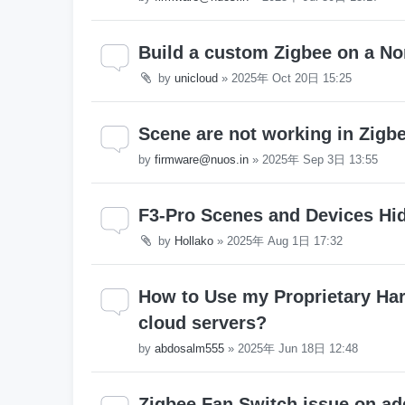
Build a custom Zigbee on a No
by
unicloud
»
2025年 Oct 20日 15:25
Scene are not working in Zigb
by
firmware@nuos.in
»
2025年 Sep 3日 13:55
F3-Pro Scenes and Devices Hid
by
Hollako
»
2025年 Aug 1日 17:32
How to Use my Proprietary Ha
cloud servers?
by
abdosalm555
»
2025年 Jun 18日 12:48
Zigbee Fan Switch issue on ad