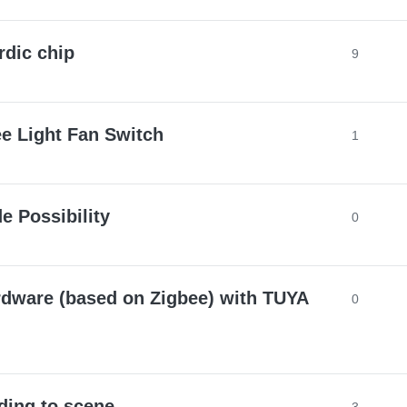
rdic chip
9
ee Light Fan Switch
1
e Possibility
0
rdware (based on Zigbee) with TUYA
0
ding to scene