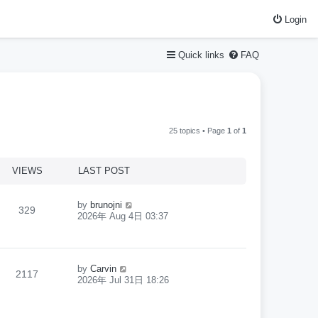
Login
Quick links
FAQ
25 topics • Page
1
of
1
VIEWS
LAST POST
by
brunojni
329
2026年 Aug 4日 03:37
by
Carvin
2117
2026年 Jul 31日 18:26