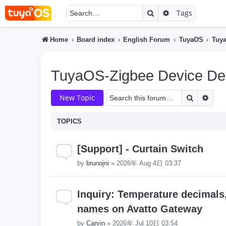
Search
Advanced searc
Tags
Home
Board index
English Forum
TuyaOS
Tuya
TuyaOS-Zigbee Device De
Search
Adva
New Topic
TOPICS
[Support] - Curtain Switch
by
brunojni
»
2026年 Aug 4日 03:37
Inquiry: Temperature decimals
names on Avatto Gateway
by
Carvin
»
2026年 Jul 10日 03:54