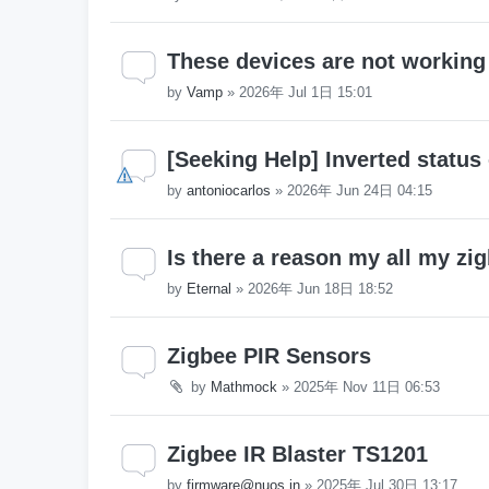
These devices are not workin
by
Vamp
»
2026年 Jul 1日 15:01
[Seeking Help] Inverted status
by
antoniocarlos
»
2026年 Jun 24日 04:15
Is there a reason my all my zi
by
Eternal
»
2026年 Jun 18日 18:52
Zigbee PIR Sensors
by
Mathmock
»
2025年 Nov 11日 06:53
Zigbee IR Blaster TS1201
by
firmware@nuos.in
»
2025年 Jul 30日 13:17