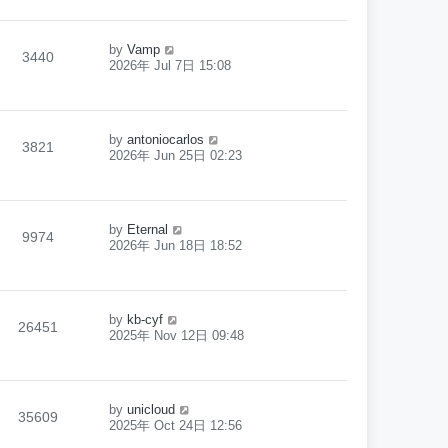
by
Vamp
3440
2026年 Jul 7日 15:08
by
antoniocarlos
3821
2026年 Jun 25日 02:23
by
Eternal
9974
2026年 Jun 18日 18:52
by
kb-cyf
26451
2025年 Nov 12日 09:48
by
unicloud
35609
2025年 Oct 24日 12:56