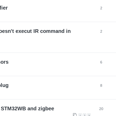
fier
2
oesn't execut IR command in
2
sors
6
plug
8
h STM32WB and zigbee
20
1
2
3