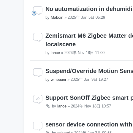
No automatization in dehumidi
by
Mabcin
»
2025年 Jan 5日 06:29
Zemismart M6 Zigbee Matter d
localscene
by
lance
»
2024年 Nov 18日 11:00
Suspend/Override Motion Sen
by
wmbauer
»
2025年 Jan 9日 19:27
Support SonOff Zigbee smart 
by
lance
»
2024年 Nov 18日 10:57
sensor device connection wit
by
eskomj
»
2024年 Jan 3日 00:55