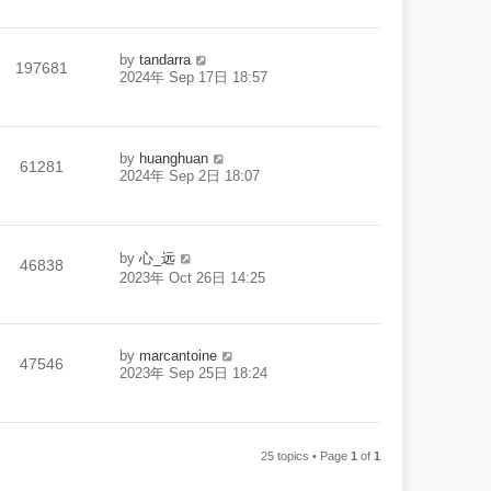
by
tandarra
197681
2024年 Sep 17日 18:57
by
huanghuan
61281
2024年 Sep 2日 18:07
by
心_远
46838
2023年 Oct 26日 14:25
by
marcantoine
47546
2023年 Sep 25日 18:24
25 topics • Page
1
of
1