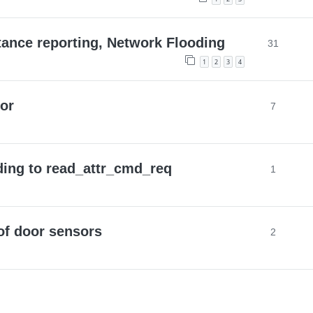
tance reporting, Network Flooding
31
1
2
3
4
or
7
ding to read_attr_cmd_req
1
 of door sensors
2