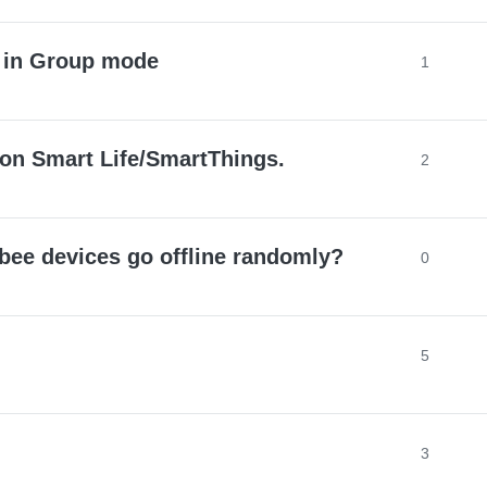
g in Group mode
1
 on Smart Life/SmartThings.
2
gbee devices go offline randomly?
0
5
3