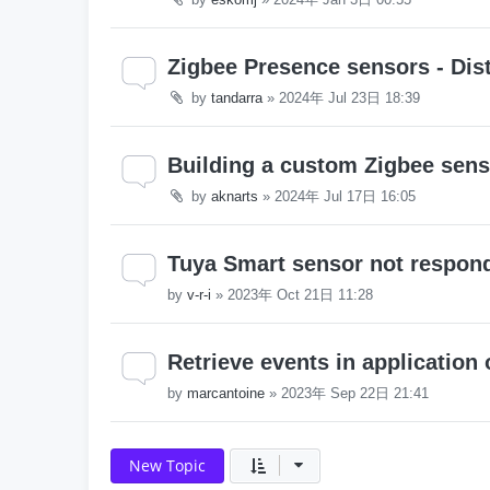
Zigbee Presence sensors - Dis
by
tandarra
»
2024年 Jul 23日 18:39
Building a custom Zigbee sens
by
aknarts
»
2024年 Jul 17日 16:05
Tuya Smart sensor not respon
by
v-r-i
»
2023年 Oct 21日 11:28
Retrieve events in application
by
marcantoine
»
2023年 Sep 22日 21:41
New Topic