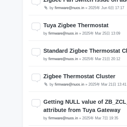
by
firmware@nuos.in
»
2025年 Jun 6日 17:17
Tuya Zigbee Thermostat
by
firmware@nuos.in
»
2025年 Mar 25日 13:09
Standard Zigbee Thermostat Cl
by
firmware@nuos.in
»
2025年 Mar 21日 20:12
Zigbee Thermostat Cluster
by
firmware@nuos.in
»
2025年 Mar 21日 13:41
Getting NULL value of ZB_Z
attribute from Tuya Gateway
by
firmware@nuos.in
»
2025年 Mar 7日 19:35