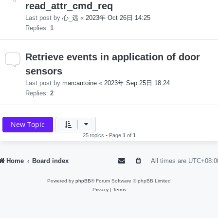
read_attr_cmd_req
Last post by
心_远
«
2023年 Oct 26日 14:25
Replies:
1
Retrieve events in application of door
sensors
Last post by
marcantoine
«
2023年 Sep 25日 18:24
Replies:
2
New Topic
25 topics • Page
1
of
1
Home
Board index
All times are
UTC+08:0
Powered by
phpBB
® Forum Software © phpBB Limited
Privacy
|
Terms