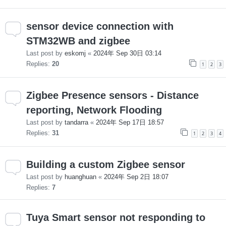
sensor device connection with
STM32WB and zigbee
Last post by
eskomj
«
2024年 Sep 30日 03:14
Replies:
20
1
2
3
Zigbee Presence sensors - Distance
reporting, Network Flooding
Last post by
tandarra
«
2024年 Sep 17日 18:57
Replies:
31
1
2
3
4
Building a custom Zigbee sensor
Last post by
huanghuan
«
2024年 Sep 2日 18:07
Replies:
7
Tuya Smart sensor not responding to