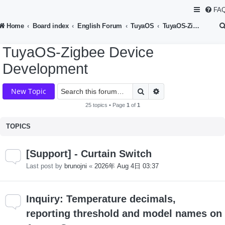
FA
Home
Board index
English Forum
TuyaOS
TuyaOS-Zigbee Device Development
TuyaOS-Zigbee Device
Development
Search
Advanced search
New Topic
25 topics • Page
1
of
1
TOPICS
[Support] - Curtain Switch
Last post by
brunojni
«
2026年 Aug 4日 03:37
Inquiry: Temperature decimals,
reporting threshold and model names on