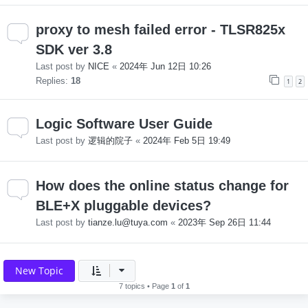
proxy to mesh failed error - TLSR825x
SDK ver 3.8
Last post by
NICE
«
2024年 Jun 12日 10:26
Replies:
18
1
2
Logic Software User Guide
Last post by
逻辑的院子
«
2024年 Feb 5日 19:49
How does the online status change for
BLE+X pluggable devices?
Last post by
tianze.lu@tuya.com
«
2023年 Sep 26日 11:44
New Topic
7 topics • Page
1
of
1