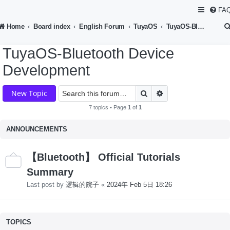
FA
Home
Board index
English Forum
TuyaOS
TuyaOS-Bluetooth Device Development
TuyaOS-Bluetooth Device
Development
Search
Advanced search
New Topic
7 topics • Page
1
of
1
ANNOUNCEMENTS
【Bluetooth】 Official Tutorials
Summary
Last post by
逻辑的院子
«
2024年 Feb 5日 18:26
TOPICS