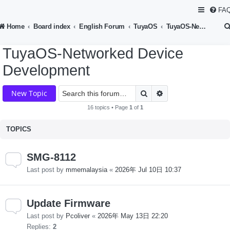
FA
Home
Board index
English Forum
TuyaOS
TuyaOS-Networked Device Development
TuyaOS-Networked Device
Development
Search
Advanced search
New Topic
16 topics • Page
1
of
1
TOPICS
SMG-8112
Last post by
mmemalaysia
«
2026年 Jul 10日 10:37
Update Firmware
Last post by
Pcoliver
«
2026年 May 13日 22:20
Replies:
2