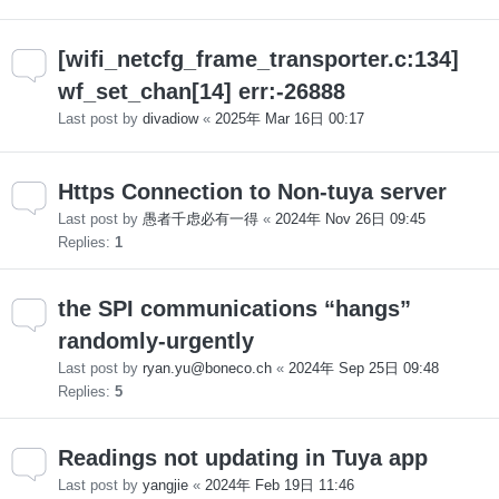
[wifi_netcfg_frame_transporter.c:134]
wf_set_chan[14] err:-26888
Last post by
divadiow
«
2025年 Mar 16日 00:17
Https Connection to Non-tuya server
Last post by
愚者千虑必有一得
«
2024年 Nov 26日 09:45
Replies:
1
the SPI communications “hangs”
randomly-urgently
Last post by
ryan.yu@boneco.ch
«
2024年 Sep 25日 09:48
Replies:
5
Readings not updating in Tuya app
Last post by
yangjie
«
2024年 Feb 19日 11:46