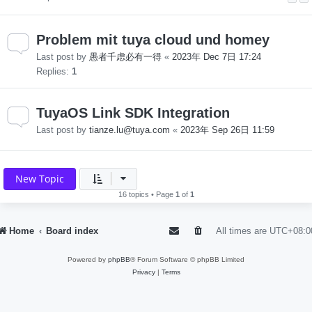
Problem mit tuya cloud und homey
Last post by
愚者千虑必有一得
«
2023年 Dec 7日 17:24
Replies:
1
TuyaOS Link SDK Integration
Last post by
tianze.lu@tuya.com
«
2023年 Sep 26日 11:59
New Topic
16 topics • Page
1
of
1
Home
Board index
All times are
UTC+08:0
Powered by
phpBB
® Forum Software © phpBB Limited
Privacy
|
Terms