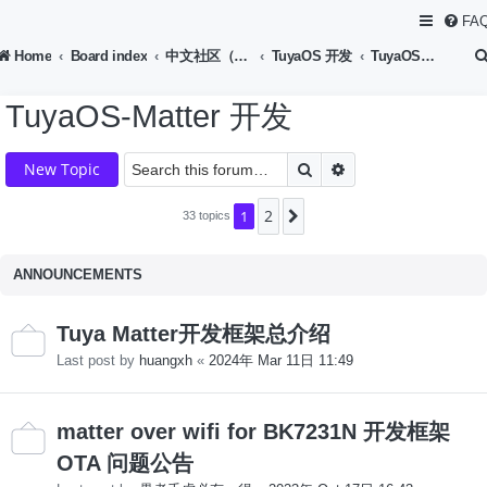
FA
Home
Board index
中文社区（Chinese Forum）
TuyaOS 开发
TuyaOS-Matter 开发
TuyaOS-Matter 开发
Search
Advanced search
New Topic
2
1
Next
33 topics
ANNOUNCEMENTS
Tuya Matter开发框架总介绍
Last post by
huangxh
«
2024年 Mar 11日 11:49
matter over wifi for BK7231N 开发框架
OTA 问题公告