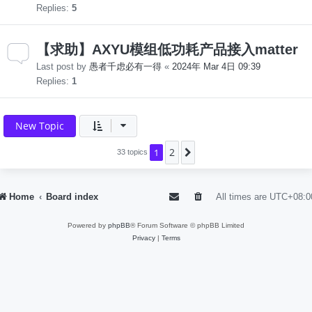
Replies:
5
【求助】AXYU模组低功耗产品接入matter
Last post by
愚者千虑必有一得
«
2024年 Mar 4日 09:39
Replies:
1
New Topic
2
1
Next
33 topics
Home
Board index
All times are
UTC+08:0
Powered by
phpBB
® Forum Software © phpBB Limited
Privacy
|
Terms