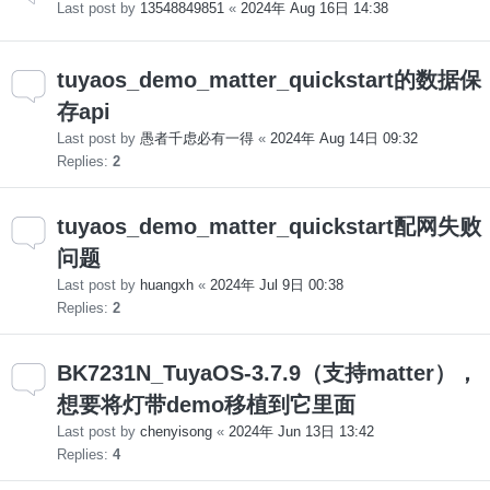
Last post by
13548849851
«
2024年 Aug 16日 14:38
tuyaos_demo_matter_quickstart的数据保
存api
Last post by
愚者千虑必有一得
«
2024年 Aug 14日 09:32
Replies:
2
tuyaos_demo_matter_quickstart配网失败
问题
Last post by
huangxh
«
2024年 Jul 9日 00:38
Replies:
2
BK7231N_TuyaOS-3.7.9（支持matter），
想要将灯带demo移植到它里面
Last post by
chenyisong
«
2024年 Jun 13日 13:42
Replies:
4