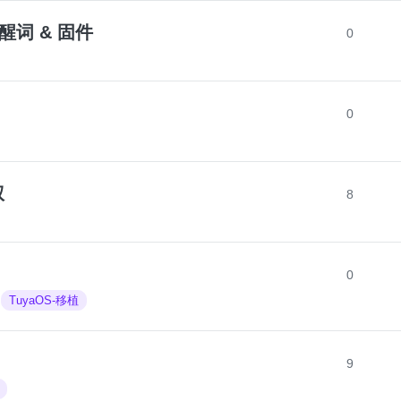
唤醒词 & 固件
0
0
权
8
0
TuyaOS-移植
9