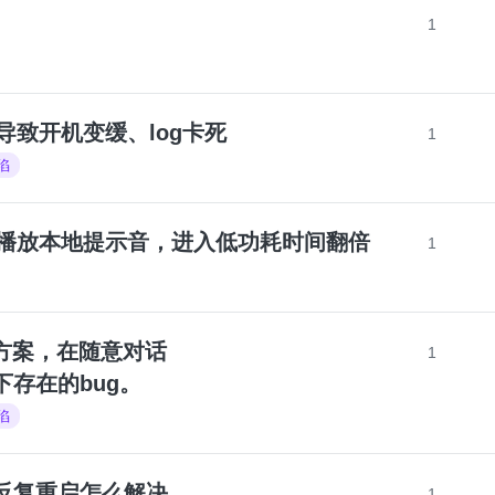
1
，导致开机变缓、log卡死
1
陷
耗之前播放本地提示音，进入低功耗时间翻倍
1
频传输方案，在随意对话
1
模式下存在的bug。
陷
mo反复重启怎么解决，
1