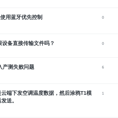
k怎么使用蓝牙优先控制
0
app跟设备直接传输文件吗？
0
权进入产测失败问题
6
云端下发空调温度数据，然后涂鸦T1模
1
后发送。