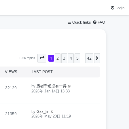
Login
Quick links
FAQ
2
3
4
5
42
Page
1
1
of
42
Next
1026 topics
…
VIEWS
LAST POST
by
愚者千虑必有一得
32129
2026年 Jan 14日 13:33
by
Gzz_lin
21359
2026年 May 20日 11:19