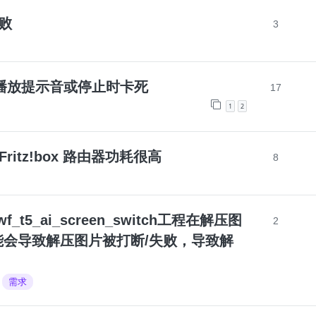
失败
3
13.3播放提示音或停止时卡死
17
1
2
Fritz!box 路由器功耗很高
8
s_wf_t5_ai_screen_switch工程在解压图
2
会导致解压图片被打断/失败，导致解
需求