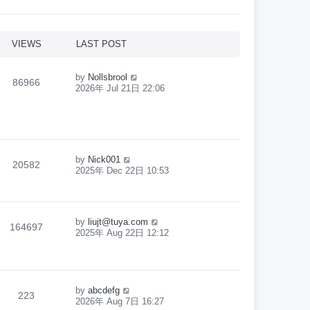
VIEWS
LAST POST
by
Nollsbrool
86966
2026年 Jul 21日 22:06
by
Nick001
20582
2025年 Dec 22日 10:53
by
liujt@tuya.com
164697
2025年 Aug 22日 12:12
by
abcdefg
223
2026年 Aug 7日 16:27