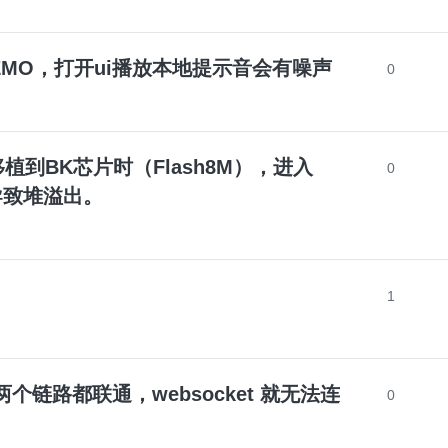
眼睛屏DEMO，打开ui播放本地提示音会有噪声
0
5 在移植到BK芯片时（Flash8M），进入
0
导致堆溢出。
1
g 网络两个链路都联通，websocket 就无法连
0