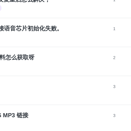
rt外接语音芯片初始化失败。
1
的资料怎么获取呀
2
3
S MP3 链接
3