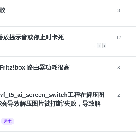
失败
3
13.3播放提示音或停止时卡死
17
1
2
Fritz!box 路由器功耗很高
8
s_wf_t5_ai_screen_switch工程在解压图
2
会导致解压图片被打断/失败，导致解
需求