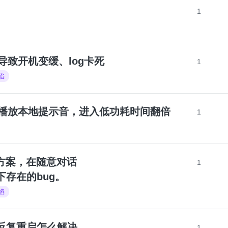
1
，导致开机变缓、log卡死
1
陷
耗之前播放本地提示音，进入低功耗时间翻倍
1
频传输方案，在随意对话
1
模式下存在的bug。
陷
mo反复重启怎么解决，
1