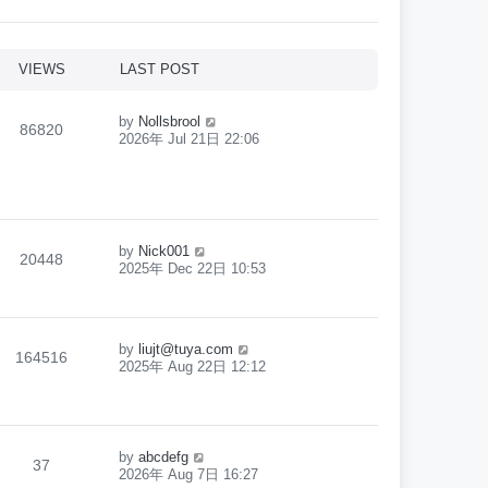
VIEWS
LAST POST
by
Nollsbrool
86820
2026年 Jul 21日 22:06
by
Nick001
20448
2025年 Dec 22日 10:53
by
liujt@tuya.com
164516
2025年 Aug 22日 12:12
by
abcdefg
37
2026年 Aug 7日 16:27