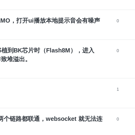
眼睛屏DEMO，打开ui播放本地提示音会有噪声
0
5 在移植到BK芯片时（Flash8M），进入
0
导致堆溢出。
1
g 网络两个链路都联通，websocket 就无法连
0