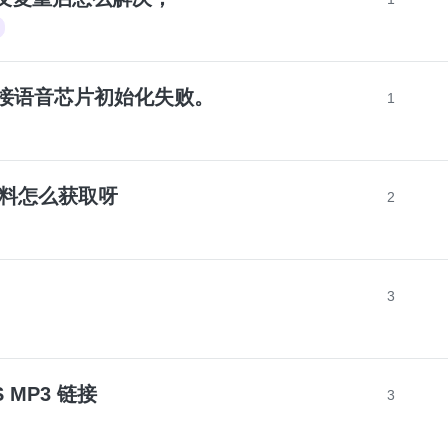
rt外接语音芯片初始化失败。
1
的资料怎么获取呀
2
3
S MP3 链接
3