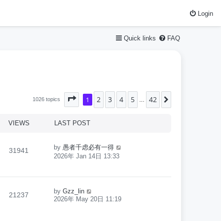
Login
Quick links
FAQ
2
3
4
5
42
Page
1
1
of
42
Next
1026 topics
…
VIEWS
LAST POST
by
愚者千虑必有一得
31941
2026年 Jan 14日 13:33
by
Gzz_lin
21237
2026年 May 20日 11:19