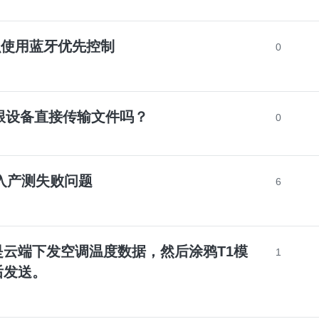
k怎么使用蓝牙优先控制
0
app跟设备直接传输文件吗？
0
权进入产测失败问题
6
云端下发空调温度数据，然后涂鸦T1模
1
后发送。