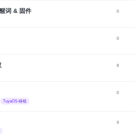
唤醒词 & 固件
0
0
权
8
0
TuyaOS-移植
9