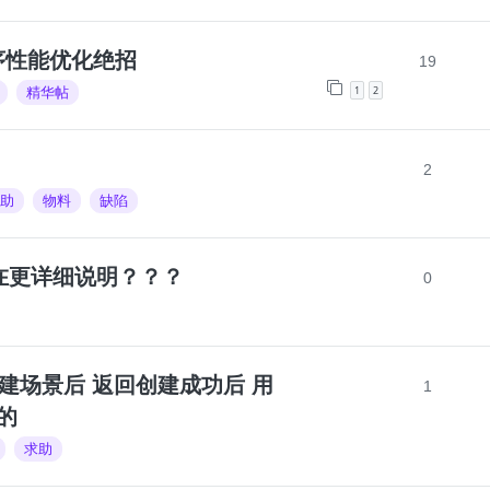
序性能优化绝招
19
1
2
精华帖
2
助
物料
缺陷
否存在更详细说明？？？
0
ene 创建场景后 返回创建成功后 用
1
空的
求助