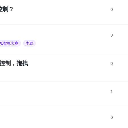
组控制？
0
3
IDE捉虫大赛
求助
p控制，拖拽
0
1
0