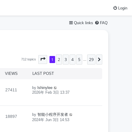
Login
Quick links
FAQ
2
3
4
5
29
Page
1
1
of
29
Next
712 topics
…
VIEWS
LAST POST
by
lshinylee
27411
2026年 Feb 3日 13:37
by
智能小程序开发者
18897
2024年 Jun 3日 14:53