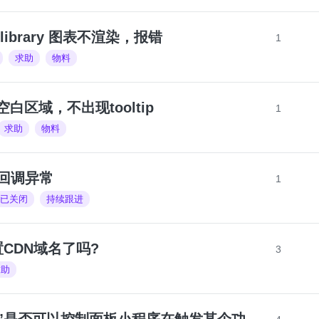
s-library 图表不渲染，报错
1
求助
物料
空白区域，不出现tooltip
1
求助
物料
PI 回调异常
1
已关闭
持续跟进
CDN域名了吗?
3
求助