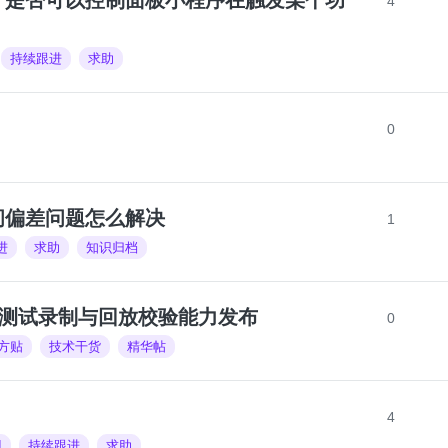
”是否可以控制面板小程序在触发某个功
4
持续跟进
求助
0
间偏差问题怎么解决
1
进
求助
知识归档
】测试录制与回放校验能力发布
0
方贴
技术干货
精华帖
4
I
持续跟进
求助