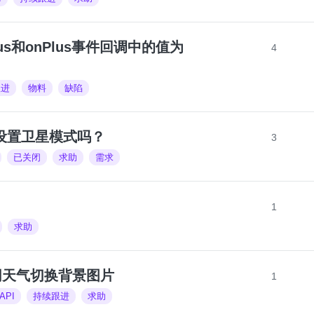
inus和onPlus事件回调中的值为
4
跟进
物料
缺陷
持设置卫星模式吗？
3
已关闭
求助
需求
1
求助
根据不同天气切换背景图片
1
API
持续跟进
求助