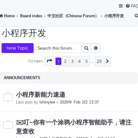
FA
Home
Board index
中文社区（Chinese Forum）
小程序开发
小程序开发
Search
Advanced search
New Topic
2
3
4
5
29
Page
1
1
of
29
Next
712 topics
…
ANNOUNCEMENTS
小程序新能力速递
Last post by
lshinylee
«
2026年 Feb 3日 13:37
✉️叮~你有一个涂鸦小程序智能助手，请注
意查收