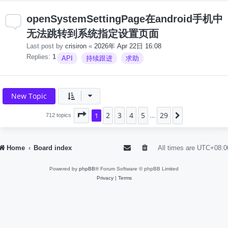
openSystemSettingPage在android手机中
无法跳转到系统指定设置页面
Last post by
crisiron
«
2026年 Apr 22日 16:08
Replies:
1
API
持续跟进
求助
New Topic
2
3
4
5
29
Page
1
1
of
29
Next
712 topics
…
Home
Board index
All times are
UTC+08:0
Powered by
phpBB
® Forum Software © phpBB Limited
Privacy
|
Terms