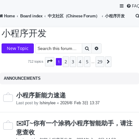
FA
Home
Board index
中文社区（Chinese Forum）
小程序开发
小程序开发
Search
Advanced search
New Topic
2
3
4
5
29
Page
1
1
of
29
Next
712 topics
…
ANNOUNCEMENTS
小程序新能力速递
Last post by
lshinylee
«
2026年 Feb 3日 13:37
✉️叮~你有一个涂鸦小程序智能助手，请注
意查收