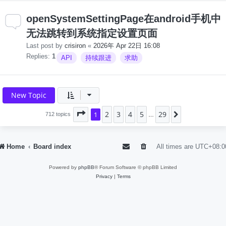
openSystemSettingPage在android手机中
无法跳转到系统指定设置页面
Last post by
crisiron
«
2026年 Apr 22日 16:08
Replies:
1
API
持续跟进
求助
New Topic
2
3
4
5
29
Page
1
1
of
29
Next
712 topics
…
Home
Board index
All times are
UTC+08:0
Powered by
phpBB
® Forum Software © phpBB Limited
Privacy
|
Terms