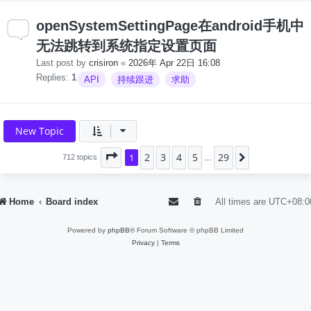
openSystemSettingPage在android手机中
无法跳转到系统指定设置页面
Last post by
crisiron
«
2026年 Apr 22日 16:08
Replies:
1
API
持续跟进
求助
New Topic
2
3
4
5
29
Page
1
1
of
29
Next
712 topics
…
Home
Board index
All times are
UTC+08:0
Powered by
phpBB
® Forum Software © phpBB Limited
Privacy
|
Terms