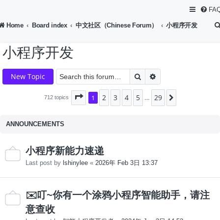
FA
Home
Board index
中文社区（Chinese Forum）
小程序开发
小程序开发
Search
Advanced search
New Topic
2
3
4
5
29
Page
1
1
of
29
Next
712 topics
…
ANNOUNCEMENTS
小程序新能力速递
Last post by
lshinylee
«
2026年 Feb 3日 13:37
✉️叮~你有一个涂鸦小程序智能助手，请注
意查收