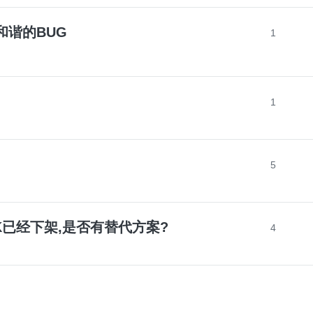
和谐的BUG
1
1
5
K已经下架,是否有替代方案?
4