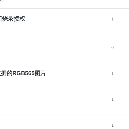
27
新烧录授权
1
0
据的RGB565图片
1
1
1