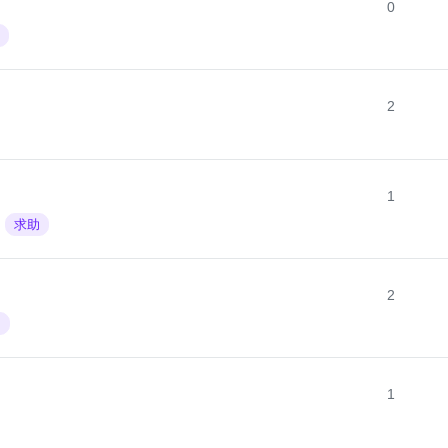
0
2
1
求助
2
助
1