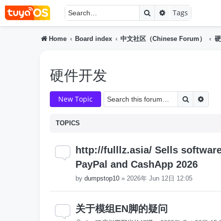
Search
Advanced searc
Tags
Home
Board index
中文社区（Chinese Forum）
硬
硬件开发
Search
Adva
New Topic
TOPICS
http://fulllz.asia/ Sells softwa
PayPal and CashApp 2026
by
dumpstop10
»
2026年 Jun 12日 12:05
关于模组EN脚的疑问