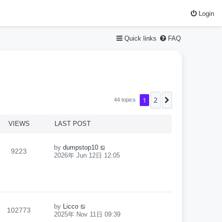
Login
Quick links
FAQ
2
1
Next
44 topics
VIEWS
LAST POST
by
dumpstop10
9223
2026年 Jun 12日 12:05
by
Licco
102773
2025年 Nov 11日 09:39