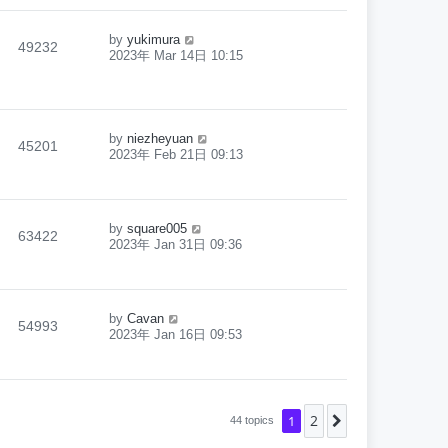
by
yukimura
49232
2023年 Mar 14日 10:15
by
niezheyuan
45201
2023年 Feb 21日 09:13
by
square005
63422
2023年 Jan 31日 09:36
by
Cavan
54993
2023年 Jan 16日 09:53
2
1
Next
44 topics