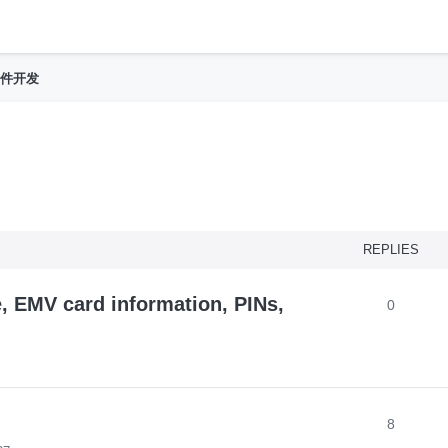
h
件开发
nced search
REPLIES
re, EMV card information, PINs,
0
8