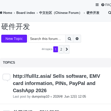
FA
Home
Board index
中文社区（Chinese Forum）
硬件开发
硬件开发
Search
Advanced search
New Topic
2
1
Next
44 topics
TOPICS
http://fulllz.asia/ Sells software, EMV
card information, PINs, PayPal and
CashApp 2026
Last post by
dumpstop10
«
2026年 Jun 12日 12:05