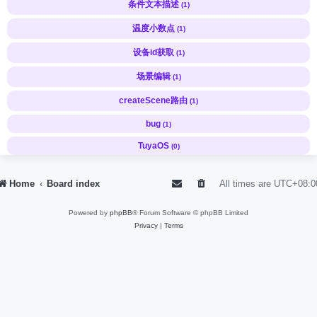
条件文本描述
(1)
温度小数点
(1)
设备id获取
(1)
场景编辑
(1)
createScene路由
(1)
bug
(1)
TuyaOS
(0)
Home
Board index
All times are
UTC+08:0
Powered by
phpBB
® Forum Software © phpBB Limited
Privacy
|
Terms