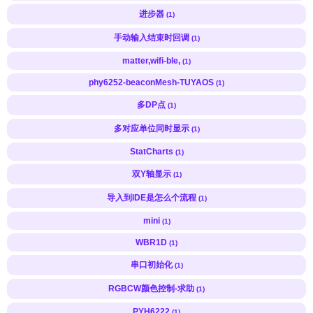
进步器
(1)
手动输入结束时回调
(1)
matter,wifi-ble,
(1)
phy6252-beaconMesh-TUYAOS
(1)
多DP点
(1)
多对应单位同时显示
(1)
StatCharts
(1)
双Y轴显示
(1)
导入到IDE是怎么个流程
(1)
mini
(1)
WBR1D
(1)
串口初始化
(1)
RGBCW颜色控制-求助
(1)
PYH6222
(1)