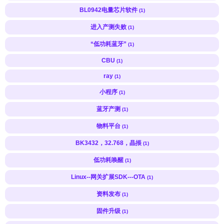
BL0942电量芯片软件
(1)
进入产测失败
(1)
“低功耗蓝牙”
(1)
CBU
(1)
ray
(1)
小程序
(1)
蓝牙产测
(1)
物料平台
(1)
BK3432，32.768，晶掁
(1)
低功耗唤醒
(1)
Linux--网关扩展SDK---OTA
(1)
资料发布
(1)
固件升级
(1)