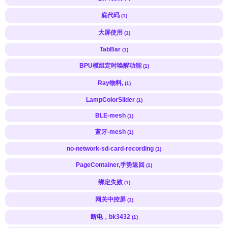
底代码
(1)
大屏使用
(1)
TabBar
(1)
BPU模组定时唤醒功能
(1)
Ray物料,
(1)
LampColorSlider
(1)
BLE-mesh
(1)
蓝牙-mesh
(1)
no-network-sd-card-recording
(1)
PageContainer,手势返回
(1)
绑定失败
(1)
网关中控屏
(1)
断电，bk3432
(1)