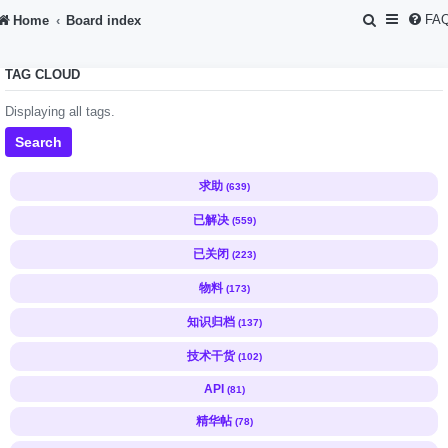
S
FA
Home
Board index
e
TAG CLOUD
a
r
Displaying all tags.
c
Search
h
求助
(639)
已解决
(559)
已关闭
(223)
物料
(173)
知识归档
(137)
技术干货
(102)
API
(81)
精华帖
(78)