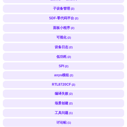
子设备管理
(2)
SDF-零代码平台
(2)
面板小程序
(2)
可视化
(2)
设备日志
(2)
低功耗
(2)
SPI
(2)
axyu模组
(2)
RTL8720CF
(2)
编译失败
(2)
场景创建
(2)
工具问题
(1)
讨论帖
(1)