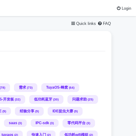
Login
Quick links
FAQ
需求
TuyaOS-蜂窝
(78)
(73)
(64)
OS-开发板
低功耗蓝牙
问题求助
(32)
(30)
(25)
E
经验分享
IDE捉虫大赛
(9)
(9)
(9)
saas
IPC-sdk
零代码平台
(3)
(3)
(3)
，tuyaos
快速入门
低功耗wifi模组
(2)
(2)
(2)