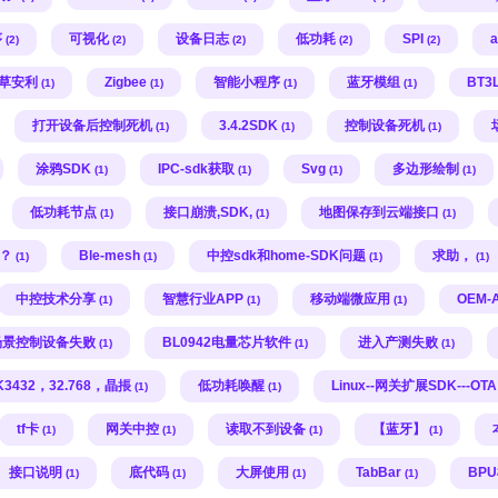
序
可视化
设备日志
低功耗
SPI
(2)
(2)
(2)
(2)
(2)
草安利
Zigbee
智能小程序
蓝牙模组
BT3
(1)
(1)
(1)
(1)
打开设备后控制死机
3.4.2SDK
控制设备死机
(1)
(1)
(1)
涂鸦SDK
IPC-sdk获取
Svg
多边形绘制
(1)
(1)
(1)
(1)
低功耗节点
接口崩溃,SDK,
地图保存到云端接口
(1)
(1)
(1)
题？
Ble-mesh
中控sdk和home-SDK问题
求助，
(1)
(1)
(1)
(1)
中控技术分享
智慧行业APP
移动端微应用
OEM-
(1)
(1)
(1)
场景控制设备失败
BL0942电量芯片软件
进入产测失败
(1)
(1)
(1)
K3432，32.768，晶掁
低功耗唤醒
Linux--网关扩展SDK---OTA
(1)
(1)
tf卡
网关中控
读取不到设备
【蓝牙】
(1)
(1)
(1)
(1)
接口说明
底代码
大屏使用
TabBar
BP
(1)
(1)
(1)
(1)