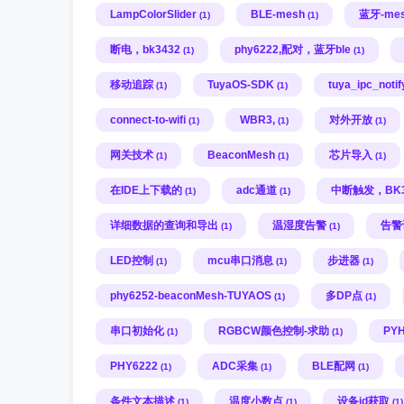
LampColorSlider
BLE-mesh
蓝牙-me
(1)
(1)
断电，bk3432
phy6222,配对，蓝牙ble
(1)
(1)
移动追踪
TuyaOS-SDK
tuya_ipc_noti
(1)
(1)
connect-to-wifi
WBR3,
对外开放
(1)
(1)
(1)
网关技术
BeaconMesh
芯片导入
(1)
(1)
(1)
在IDE上下载的
adc通道
中断触发，BK3
(1)
(1)
详细数据的查询和导出
温湿度告警
告警
(1)
(1)
LED控制
mcu串口消息
步进器
(1)
(1)
(1)
phy6252-beaconMesh-TUYAOS
多DP点
(1)
(1)
串口初始化
RGBCW颜色控制-求助
PYH
(1)
(1)
PHY6222
ADC采集
BLE配网
(1)
(1)
(1)
条件文本描述
温度小数点
设备id获取
(1)
(1)
(1)