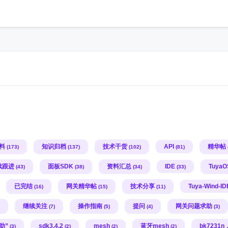
h
料
知识归档
技术干货
API
精华帖
(173)
(137)
(102)
(81)
续跟进
面板SDK
资料汇总
IDE
Tuya
(43)
(38)
(34)
(33)
已完结
网关精华帖
技术分享
Tuya-Wind-ID
(16)
(15)
(11)
继续关注
操作指南
提问
网关问题求助
(7)
(5)
(4)
(3)
助”
sdk3.4.2
mesh
蓝牙mesh
bk7231n
(3)
(2)
(2)
(2)