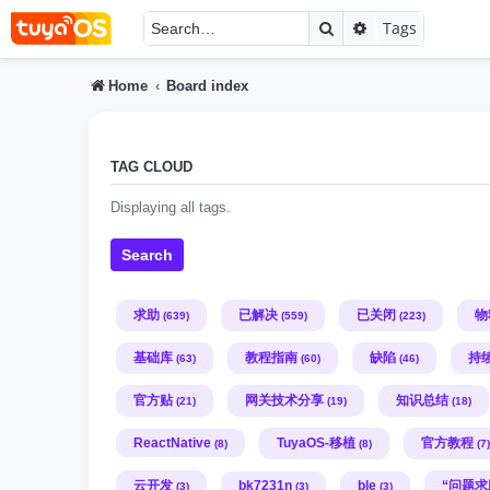
Search
Advanced searc
Tags
Home
Board index
TAG CLOUD
Displaying all tags.
Search
求助
已解决
已关闭
物
(639)
(559)
(223)
基础库
教程指南
缺陷
持
(63)
(60)
(46)
官方贴
网关技术分享
知识总结
(21)
(19)
(18)
ReactNative
TuyaOS-移植
官方教程
(8)
(8)
(7)
云开发
bk7231n
ble
“问题求
(3)
(3)
(3)