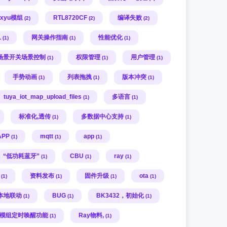
axyu模组
RTL8720CF
编译失败
(2)
(2)
(2)
L
网关操作指南
性能优化
(1)
(1)
(1)
场景开关场景控制
权限管理
用户管理
(1)
(1)
(1)
手势动画
列表拖拽
版本冲突
(1)
(1)
(1)
tuya_iot_map_upload_files
多语言
(1)
(1)
标准化,透传
多数据中心支持
(1)
(1)
APP
mqtt
app
(1)
(1)
(1)
“低功耗蓝牙”
CBU
ray
(1)
(1)
(1)
资料发布
固件升级
ota
(1)
(1)
(1)
(1)
本地联动
BUG
BK3432，初始化
(1)
(1)
(1)
U模组定时唤醒功能
Ray物料,
(1)
(1)