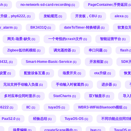
sh
no-network-sd-card-recording
PageContainer,手势返回
(1)
(1)
(1
升级，phy6222,
发帖规范
开发板，CBU
alexa
(1)
(1)
(1)
(1)
fy_alarm
BK3431Q
dateToTimer-转换错误
软复位
(1)
(1)
(1)
网关-场景-缺失
一个奇怪的crash文件
智能运营平台
(1)
(1)
(1)
Zigbee低功耗模组
调光遥控器
串口问题
flash
(1)
(1)
(1)
(
432,
Smart-Home-Basic-Service
开发框架
SDK
(1)
(1)
(1)
设置
配套设备互通
场景开关
ota升级
恢复
(1)
(1)
(1)
(1)
无法支持手动输入负值
手动输入时被遮挡
进步器
(1)
(1)
(1)
多对应单位同时显示
StatCharts
双Y轴显示
导入
(1)
(1)
(1)
6222
IIC
tuyaOS
WBR3-WIFI&Bluetooth模组
(1)
(1)
(1)
(1)
PaaS2.0
经验总结
TuyaOS-OS
不同功能点但同功
(1)
(1)
(1)
场景编辑
createScene路由
bug
TuyaOS
(1)
(1)
(1)
(0