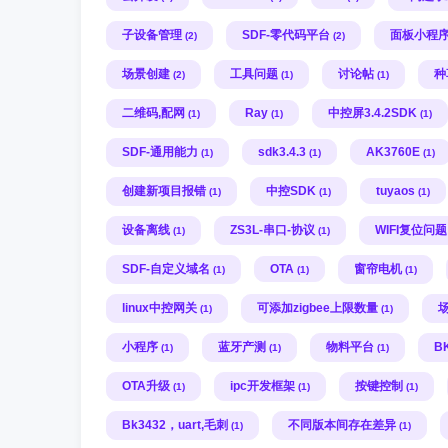
子设备管理
SDF-零代码平台
面板小程
(2)
(2)
场景创建
工具问题
讨论帖
种
(2)
(1)
(1)
二维码,配网
Ray
中控屏3.4.2SDK
(1)
(1)
(1)
SDF-通用能力
sdk3.4.3
AK3760E
(1)
(1)
(1)
创建新项目报错
中控SDK
tuyaos
(1)
(1)
(1)
设备离线
ZS3L-串口-协议
WIFI复位问
(1)
(1)
SDF-自定义域名
OTA
窗帘电机
(1)
(1)
(1)
linux中控网关
可添加zigbee上限数量
(1)
(1)
小程序
蓝牙产测
物料平台
B
(1)
(1)
(1)
OTA升级
ipc开发框架
按键控制
(1)
(1)
(1)
Bk3432，uart,毛刺
不同版本间存在差异
(1)
(1)