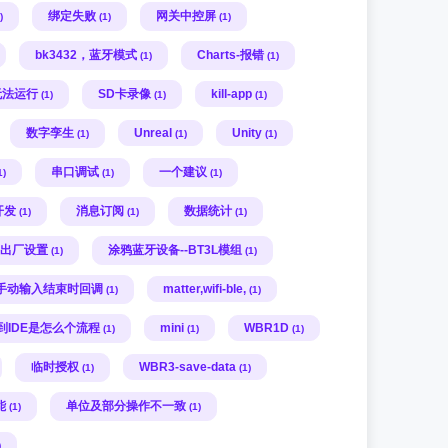
绑定失败
网关中控屏
)
(1)
(1)
bk3432，蓝牙模式
Charts-报错
(1)
(1)
无法运行
SD卡录像
kill-app
(1)
(1)
(1)
数字孪生
Unreal
Unity
(1)
(1)
(1)
串口调试
一个建议
1)
(1)
(1)
开发
消息订阅
数据统计
(1)
(1)
(1)
出厂设置
涂鸦蓝牙设备--BT3L模组
(1)
(1)
手动输入结束时回调
matter,wifi-ble,
(1)
(1)
到IDE是怎么个流程
mini
WBR1D
(1)
(1)
(1)
临时授权
WBR3-save-data
(1)
(1)
能
单位及部分操作不一致
(1)
(1)
)