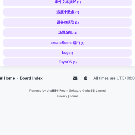
条件文本描述
(1)
温度小数点
(1)
设备id获取
(1)
场景编辑
(1)
createScene路由
(1)
bug
(1)
TuyaOS
(0)
Home
Board index
All times are
UTC+08:0
Powered by
phpBB
® Forum Software © phpBB Limited
Privacy
|
Terms