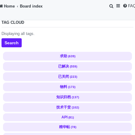
S
FA
Home
Board index
e
TAG CLOUD
a
r
Displaying all tags.
c
Search
h
求助
(639)
已解决
(559)
已关闭
(223)
物料
(173)
知识归档
(137)
技术干货
(102)
API
(81)
精华帖
(78)