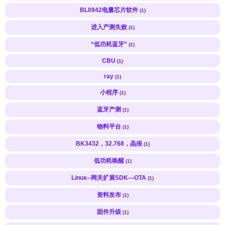
BL0942电量芯片软件
(1)
进入产测失败
(1)
“低功耗蓝牙”
(1)
CBU
(1)
ray
(1)
小程序
(1)
蓝牙产测
(1)
物料平台
(1)
BK3432，32.768，晶掁
(1)
低功耗唤醒
(1)
Linux--网关扩展SDK---OTA
(1)
资料发布
(1)
固件升级
(1)