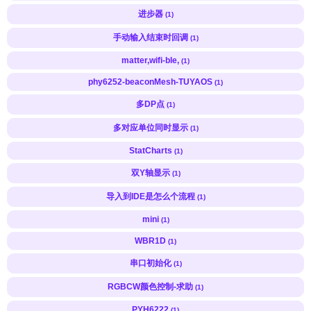
进步器
(1)
手动输入结束时回调
(1)
matter,wifi-ble,
(1)
phy6252-beaconMesh-TUYAOS
(1)
多DP点
(1)
多对应单位同时显示
(1)
StatCharts
(1)
双Y轴显示
(1)
导入到IDE是怎么个流程
(1)
mini
(1)
WBR1D
(1)
串口初始化
(1)
RGBCW颜色控制-求助
(1)
PYH6222
(1)