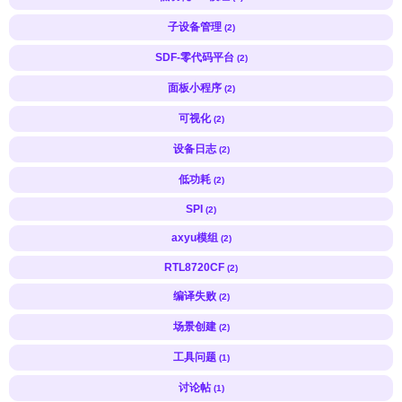
子设备管理
(2)
SDF-零代码平台
(2)
面板小程序
(2)
可视化
(2)
设备日志
(2)
低功耗
(2)
SPI
(2)
axyu模组
(2)
RTL8720CF
(2)
编译失败
(2)
场景创建
(2)
工具问题
(1)
讨论帖
(1)