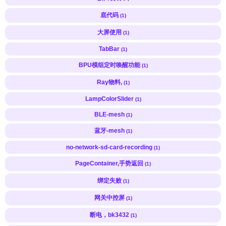
底代码
(1)
大屏使用
(1)
TabBar
(1)
BPU模组定时唤醒功能
(1)
Ray物料,
(1)
LampColorSlider
(1)
BLE-mesh
(1)
蓝牙-mesh
(1)
no-network-sd-card-recording
(1)
PageContainer,手势返回
(1)
绑定失败
(1)
网关中控屏
(1)
断电，bk3432
(1)