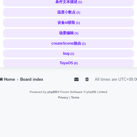
条件文本描述
(1)
温度小数点
(1)
设备id获取
(1)
场景编辑
(1)
createScene路由
(1)
bug
(1)
TuyaOS
(0)
Home
Board index
All times are
UTC+08:0
Powered by
phpBB
® Forum Software © phpBB Limited
Privacy
|
Terms