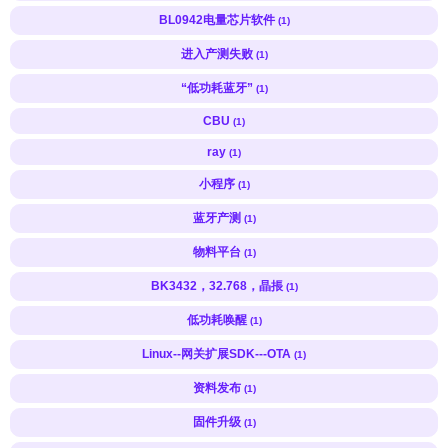
BL0942电量芯片软件
(1)
进入产测失败
(1)
“低功耗蓝牙”
(1)
CBU
(1)
ray
(1)
小程序
(1)
蓝牙产测
(1)
物料平台
(1)
BK3432，32.768，晶掁
(1)
低功耗唤醒
(1)
Linux--网关扩展SDK---OTA
(1)
资料发布
(1)
固件升级
(1)