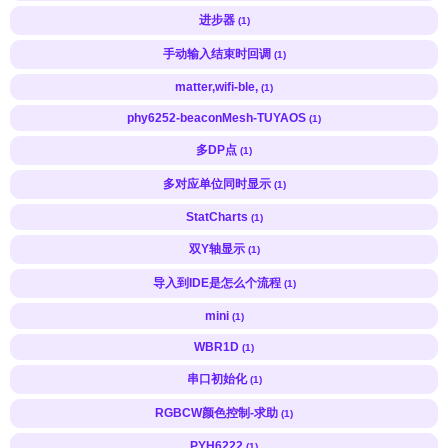
进步器
(1)
手动输入结束时回调
(1)
matter,wifi-ble,
(1)
phy6252-beaconMesh-TUYAOS
(1)
多DP点
(1)
多对应单位同时显示
(1)
StatCharts
(1)
双Y轴显示
(1)
导入到IDE是怎么个流程
(1)
mini
(1)
WBR1D
(1)
串口初始化
(1)
RGBCW颜色控制-求助
(1)
PYH6222
(1)