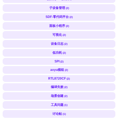
子设备管理
(2)
SDF-零代码平台
(2)
面板小程序
(2)
可视化
(2)
设备日志
(2)
低功耗
(2)
SPI
(2)
axyu模组
(2)
RTL8720CF
(2)
编译失败
(2)
场景创建
(2)
工具问题
(1)
讨论帖
(1)