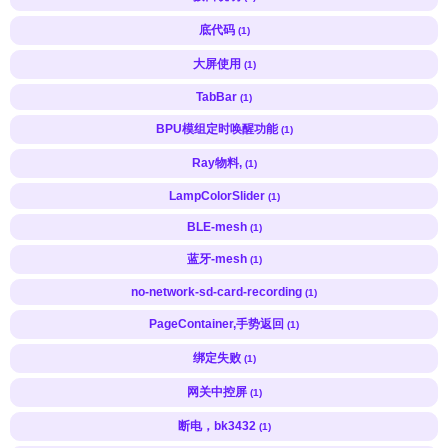
底代码
(1)
大屏使用
(1)
TabBar
(1)
BPU模组定时唤醒功能
(1)
Ray物料,
(1)
LampColorSlider
(1)
BLE-mesh
(1)
蓝牙-mesh
(1)
no-network-sd-card-recording
(1)
PageContainer,手势返回
(1)
绑定失败
(1)
网关中控屏
(1)
断电，bk3432
(1)