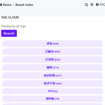
S
FA
Home
Board index
e
TAG CLOUD
a
r
Displaying all tags.
c
Search
h
求助
(639)
已解决
(559)
已关闭
(223)
物料
(173)
知识归档
(137)
技术干货
(102)
API
(81)
精华帖
(78)