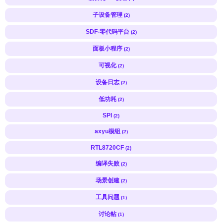
子设备管理
(2)
SDF-零代码平台
(2)
面板小程序
(2)
可视化
(2)
设备日志
(2)
低功耗
(2)
SPI
(2)
axyu模组
(2)
RTL8720CF
(2)
编译失败
(2)
场景创建
(2)
工具问题
(1)
讨论帖
(1)