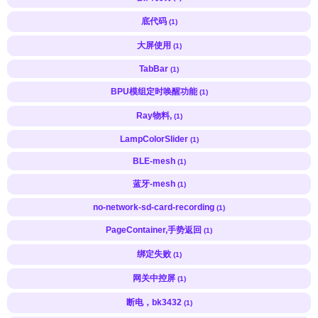
底代码
(1)
大屏使用
(1)
TabBar
(1)
BPU模组定时唤醒功能
(1)
Ray物料,
(1)
LampColorSlider
(1)
BLE-mesh
(1)
蓝牙-mesh
(1)
no-network-sd-card-recording
(1)
PageContainer,手势返回
(1)
绑定失败
(1)
网关中控屏
(1)
断电，bk3432
(1)