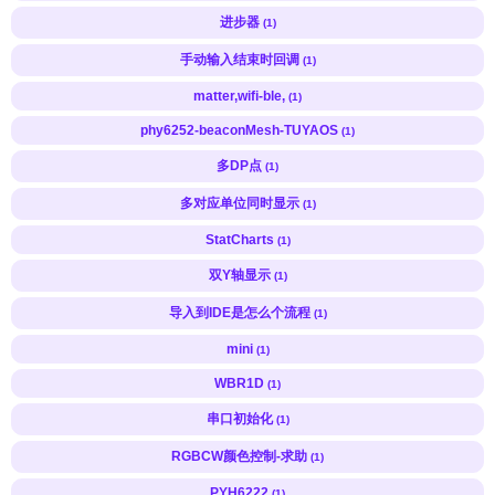
进步器
(1)
手动输入结束时回调
(1)
matter,wifi-ble,
(1)
phy6252-beaconMesh-TUYAOS
(1)
多DP点
(1)
多对应单位同时显示
(1)
StatCharts
(1)
双Y轴显示
(1)
导入到IDE是怎么个流程
(1)
mini
(1)
WBR1D
(1)
串口初始化
(1)
RGBCW颜色控制-求助
(1)
PYH6222
(1)