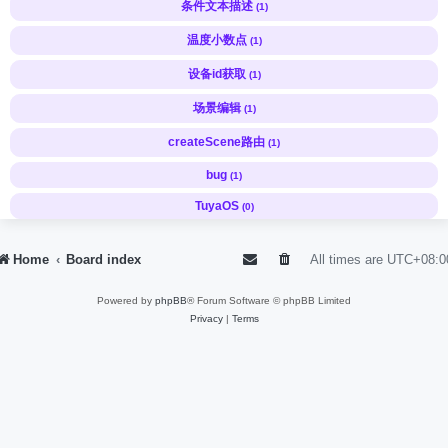
条件文本描述
(1)
温度小数点
(1)
设备id获取
(1)
场景编辑
(1)
createScene路由
(1)
bug
(1)
TuyaOS
(0)
Home
Board index
All times are
UTC+08:0
Powered by
phpBB
® Forum Software © phpBB Limited
Privacy
|
Terms