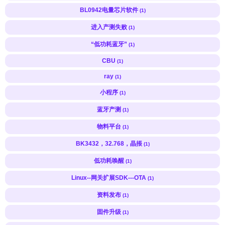
BL0942电量芯片软件
(1)
进入产测失败
(1)
“低功耗蓝牙”
(1)
CBU
(1)
ray
(1)
小程序
(1)
蓝牙产测
(1)
物料平台
(1)
BK3432，32.768，晶掁
(1)
低功耗唤醒
(1)
Linux--网关扩展SDK---OTA
(1)
资料发布
(1)
固件升级
(1)