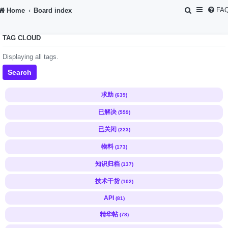
S
FA
Home
Board index
e
TAG CLOUD
a
r
Displaying all tags.
c
Search
h
求助
(639)
已解决
(559)
已关闭
(223)
物料
(173)
知识归档
(137)
技术干货
(102)
API
(81)
精华帖
(78)