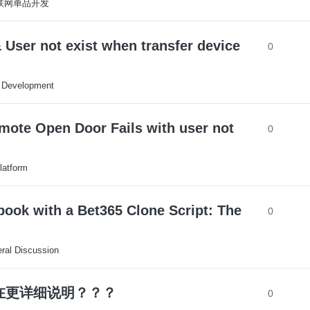
S-联网单品开发
User not exist when transfer device
0
 Development
mote Open Door Fails with user not
0
latform
book with a Bet365 Clone Script: The
0
ral Discussion
否存在更详细说明？？？
0