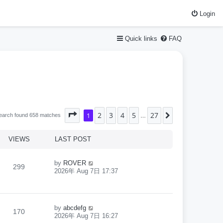
Login
Quick links
FAQ
2
3
4
5
27
Page
1
1
of
27
Next
earch found 658 matches
…
VIEWS
LAST POST
by
ROVER
299
2026年 Aug 7日 17:37
by
abcdefg
170
2026年 Aug 7日 16:27