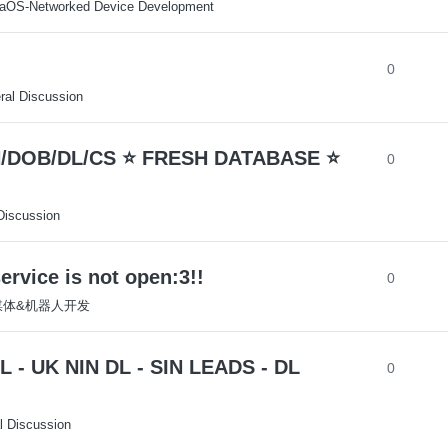
aOS-Networked Device Development
0
ral Discussion
N/DOB/DL/CS ⭐ FRESH DATABASE ⭐
0
Discussion
e is not open:3!!
0
多媒体&机器人开发
- UK NIN DL - SIN LEADS - DL
0
l Discussion