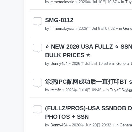
by
mmemalaysia
»
2026年 Jul 10日 10:37
» in
Tuy
SMG-8112
by
mmemalaysia
»
2026年 Jul 9日 07:32
» in
Gene
⭐ NEW 2026 USA FULLZ ⭐ SS
BULK PRICES ⭐
by
Bonny454
»
2026年 Jul 5日 19:58
» in
General 
涂鸦IPC配网成功后一直打印BT servic
by
lztmfx
»
2026年 Jul 4日 09:46
» in
TuyaOS-
(FULLZ/PROS)-USA SSNDOB DL 
PHOTOS + SSN
by
Bonny454
»
2026年 Jun 20日 20:32
» in
Genera