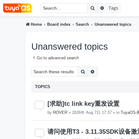
Search
Advanced searc
Tags
Home
Board index
Search
Unanswered topics
Unanswered topics
Go to advanced search
Search
Advanced search
TOPICS
[求助]tc link key重发设置
by
ROVER
»
2026年 Aug 7日 17:37
» in
TuyaO
请问使用T3 - 3.11.35SD