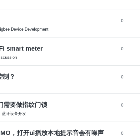
0
igbee Device Development
Fi smart meter
0
iscussion
组控制？
0
们需要做指纹门锁
0
OS-蓝牙设备开发
眼睛屏DEMO，打开ui播放本地提示音会有噪声
0