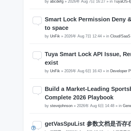
by
abcdefg
»
2026年 Aug 7日 16:27
» in
TuyaO
Smart Lock Permission Deny & 
to space
by
UnFik
»
2026年 Aug 7日 12:44
» in
Cloud/SaaS
Tuya Smart Lock API Issue, Re
exist
by
UnFik
»
2026年 Aug 6日 16:43
» in
Developer P
Build a Market-Leading Sports
Complete 2026 Playbook
by
stevejohnson
»
2026年 Aug 6日 14:48
» in
Gene
getVasSpuList 参数文档是