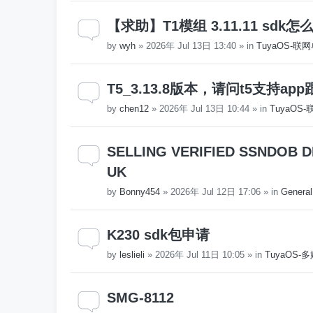
【求助】T1模组 3.11.11 sd
by
wyh
»
2026年 Jul 13日 13:40
» in
TuyaOS-联
T5_3.13.8版本，请问t5支持
by
chen12
»
2026年 Jul 13日 10:44
» in
TuyaOS
SELLING VERIFIED SSNDOB DL
UK
by
Bonny454
»
2026年 Jul 12日 17:06
» in
General
K230 sdk包申请
by
leslieli
»
2026年 Jul 11日 10:05
» in
TuyaOS
SMG-8112