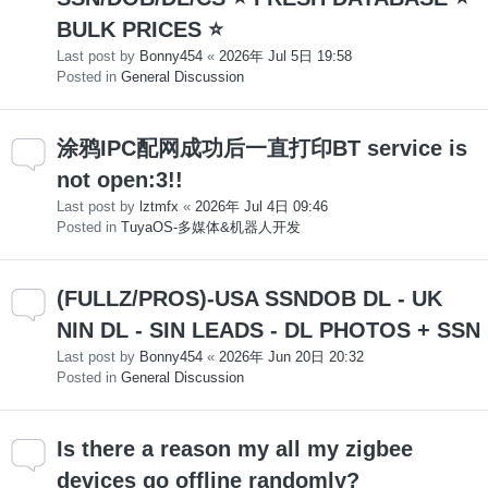
BULK PRICES ⭐
Last post by
Bonny454
«
2026年 Jul 5日 19:58
Posted in
General Discussion
涂鸦IPC配网成功后一直打印BT service is
not open:3!!
Last post by
lztmfx
«
2026年 Jul 4日 09:46
Posted in
TuyaOS-多媒体&机器人开发
(FULLZ/PROS)-USA SSNDOB DL - UK
NIN DL - SIN LEADS - DL PHOTOS + SSN
Last post by
Bonny454
«
2026年 Jun 20日 20:32
Posted in
General Discussion
Is there a reason my all my zigbee
devices go offline randomly?