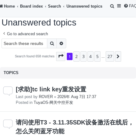
S
FA
Home
Board index
Search
Unanswered topics
e
Unanswered topics
a
r
Go to advanced search
c
Search
Advanced search
h
2
3
4
5
27
Page
1
1
of
27
Next
Search found 658 matches
…
TOPICS
[求助]tc link key重发设置
Last post by
ROVER
«
2026年 Aug 7日 17:37
Posted in
TuyaOS-网关中控开发
请问使用T3 - 3.11.35SDK设备激活在线后，
怎么关闭蓝牙功能