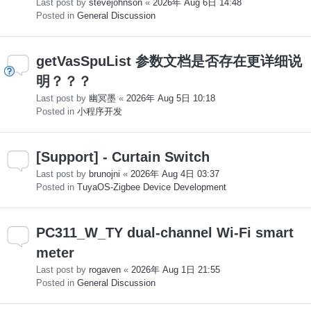
Last post by
stevejohnson
«
2026年 Aug 6日 14:48
Posted in
General Discussion
getVasSpuList 参数文档是否存在更详细说
明？？？
Last post by
幽冥墨
«
2026年 Aug 5日 10:18
Posted in
小程序开发
[Support] - Curtain Switch
Last post by
brunojni
«
2026年 Aug 4日 03:37
Posted in
TuyaOS-Zigbee Device Development
PC311_W_TY dual-channel Wi-Fi smart
meter
Last post by
rogaven
«
2026年 Aug 1日 21:55
Posted in
General Discussion