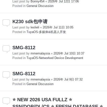
Last post by
Bonny454
«
2026年 Jul 12日 17:06
Posted in
General Discussion
K230 sdk包申请
Last post by
leslieli
«
2026年 Jul 11日 10:05
Posted in
TuyaOS-多媒体&机器人开发
SMG-8112
Last post by
mmemalaysia
«
2026年 Jul 10日 10:37
Posted in
TuyaOS-Networked Device Development
SMG-8112
Last post by
mmemalaysia
«
2026年 Jul 9日 07:32
Posted in
General Discussion
⭐ NEW 2026 USA FULLZ ⭐
SSN/DOB/DL/CS ⭐ FRESH DATABASE ⭐