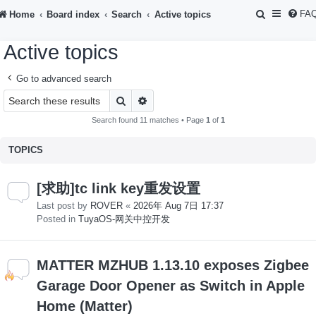
S
FA
Home
Board index
Search
Active topics
e
Active topics
a
r
Go to advanced search
c
Search
Advanced search
h
Search found 11 matches • Page
1
of
1
TOPICS
[求助]tc link key重发设置
Last post by
ROVER
«
2026年 Aug 7日 17:37
Posted in
TuyaOS-网关中控开发
MATTER MZHUB 1.13.10 exposes Zigbee
Garage Door Opener as Switch in Apple
Home (Matter)