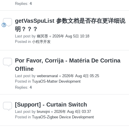
Replies:
4
getVasSpuList 参数文档是否存在更详细说
明？？？
Last post by
幽冥墨
«
2026年 Aug 5日 10:18
Posted in
小程序开发
Por Favor, Corrija - Matéria De Cortina
Offline
Last post by
weberamaral
«
2026年 Aug 4日 05:25
Posted in
TuyaOS-Matter Development
Replies:
4
[Support] - Curtain Switch
Last post by
brunojni
«
2026年 Aug 4日 03:37
Posted in
TuyaOS-Zigbee Device Development